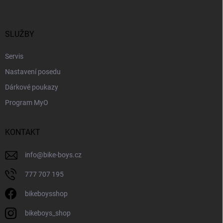
p
í
p
a
r
t
v
í
SLUŽBY
k
y
Servis
v
ý
Nastavení posedu
p
i
Dárkové poukazy
s
Program MyO
u
KONTAKT
info
@
bike-boys.cz
777 707 195
bikeboysshop
bikeboys_shop