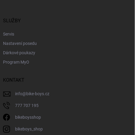
p
í
p
a
r
t
v
í
SLUŽBY
k
y
Servis
v
ý
Nastavení posedu
p
i
Dárkové poukazy
s
Program MyO
u
KONTAKT
info
@
bike-boys.cz
777 707 195
bikeboysshop
bikeboys_shop