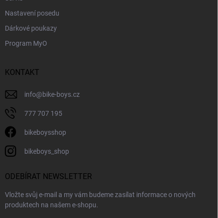
ý
Nastavení posedu
p
i
Dárkové poukazy
s
Program MyO
u
KONTAKT
info
@
bike-boys.cz
777 707 195
bikeboysshop
bikeboys_shop
ODEBÍRAT NEWSLETTER
Vložte svůj e-mail a my vám budeme zasílat informace o nových
produktech na našem e-shopu.