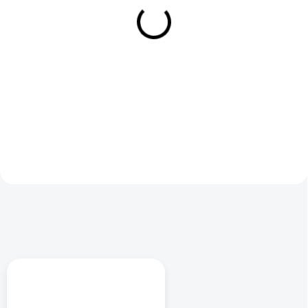
Cyklopočítač Wahoo Bolt
Poukaz na servis
V3
jízdního kola
7 290 Kč
1 Kč
/ ks
/ ks
Zcela nový ELEMNT BOLT
Máte ve svém okolí vášnivého
kombinuje design připravený na
cyklistu? Obdarujte ho poukazem
závody s větším, vysoce
na servis jeho miláčka! (kola)
kontrastním 2,3" displejem pro
Velikost servisu záleží na
jasnou čitelnost při jakékoli...
domluvě, umíme rozebrat...