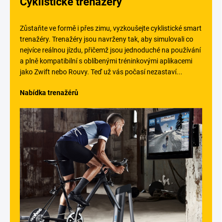
Cyklistické trenažéry
Zůstaňte ve formě i přes zimu, vyzkoušejte cyklistické smart
trenažéry.
Trenažéry jsou navrženy tak, aby simulovali co
nejvíce reálnou jízdu, přičemž jsou jednoduché na používání
a plně kompatibilní s oblíbenými tréninkovými aplikacemi
jako Zwift nebo Rouvy. Teď už vás počasí nezastaví...
Nabídka trenažérů