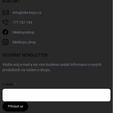
KONTAKT
info
@
bike-boys.cz
777 707 195
bikeboysshop
bikeboys_shop
ODEBÍRAT NEWSLETTER
Vložte svůj e-mail a my vám budeme zasílat informace o nových
produktech na našem e-shopu.
E-MAIL
Přihlásit se