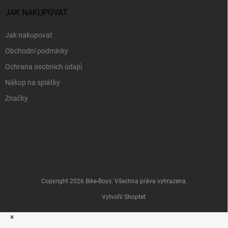
JAK NAKUPOVAT
Jak nakupovat
Obchodní podmínky
Ochrana osobních údajů
Nákup na splátky
Značky
Copyright 2026
Bike-Boys
. Všechna práva vyhrazena.
Vytvořil Shoptet
×