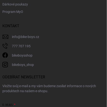
i
Dárkové poukazy
s
Program MyO
u
KONTAKT
info
@
bike-boys.cz
777 707 195
bikeboysshop
bikeboys_shop
ODEBÍRAT NEWSLETTER
Vložte svůj e-mail a my vám budeme zasílat informace o nových
produktech na našem e-shopu.
E-MAIL