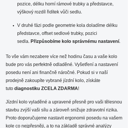
pozice, délku horní rámové trubky a představce,
výškový rozdíl řidítek vůči sedlu.
V druhé fázi podle geometrie kola doladíme délku
představce, offset sedlové trubky, pozici
sedla.
Přizpůsobíme kolo správnému nastavení
.
To vše vám nezabere více než hodinu času a vaše kolo
bude pro vás perfektně odladěné. Vyšetření a nastavení
posedu není ani finančně náročné. Pokud si v naší
prodejně zakoupíte vybrané jízdní kolo, získáte
tuto
diagnostiku ZCELA ZDARMA
!
Jízdní kolo vyladěné a upravené přesně pro vaši tělesnou
stavbu zvýší vaši sílu a zároveň snižuje zdravotní rizika.
Proto doporučujeme nastavit ergonomii posedu na vašem
kole co nejpřesněji, a to na základě správné analýzy