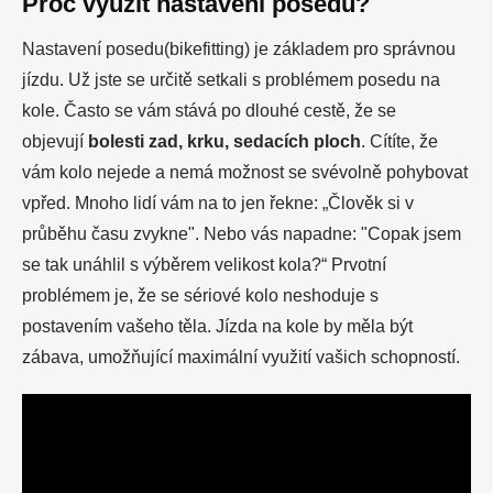
Proč využít nastavení posedu?
Nastavení posedu(bikefitting) je základem pro správnou
jízdu. Už jste se určitě setkali s problémem posedu na
kole. Často se vám stává po dlouhé cestě, že se
objevují
bolesti zad, krku, sedacích ploch
. Cítíte, že
vám kolo nejede a nemá možnost se svévolně pohybovat
vpřed. Mnoho lidí vám na to jen řekne: „Člověk si v
průběhu času zvykne". Nebo vás napadne: "Copak jsem
se tak unáhlil s výběrem velikost kola?“ Prvotní
problémem je, že se sériové kolo neshoduje s
postavením vašeho těla. Jízda na kole by měla být
zábava, umožňující maximální využití vašich schopností.