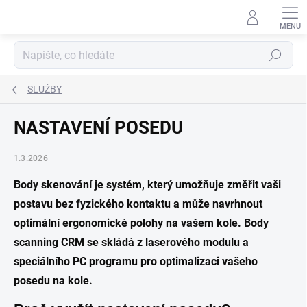
Přejít
na
obsah
Hledat
SLUŽBY
NASTAVENÍ POSEDU
1.3.2026
Body skenování je systém, který umožňuje změřit vaši
postavu bez fyzického kontaktu a může navrhnout
optimální ergonomické polohy na vašem kole. Body
scanning CRM se skládá z laserového modulu a
speciálního PC programu pro optimalizaci vašeho
posedu na kole.