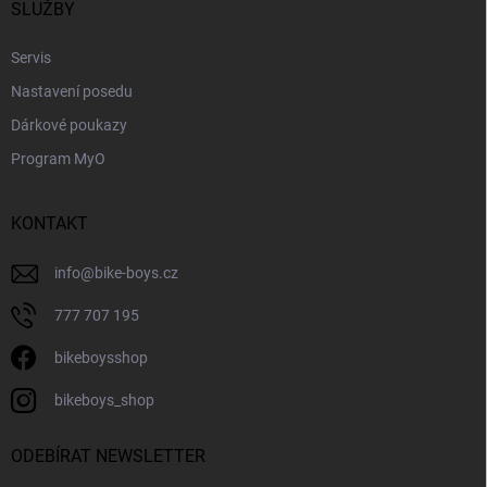
í
SLUŽBY
k
y
Servis
v
ý
Nastavení posedu
p
i
Dárkové poukazy
s
Program MyO
u
KONTAKT
info
@
bike-boys.cz
777 707 195
bikeboysshop
bikeboys_shop
ODEBÍRAT NEWSLETTER