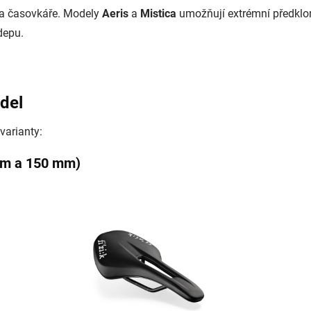
 a časovkáře. Modely
Aeris
a
Mistica
umožňují extrémní předklon
depu.
del
varianty:
 mm a 150 mm)