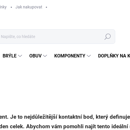
ínky
Jak nakupovat
Hledat
BRÝLE
OBUV
KOMPONENTY
DOPLŇKY NA 
nt. Je to nejdůležitější kontaktní bod, který definuje
jeden celek. Abychom vám pomohli najít tento ideální