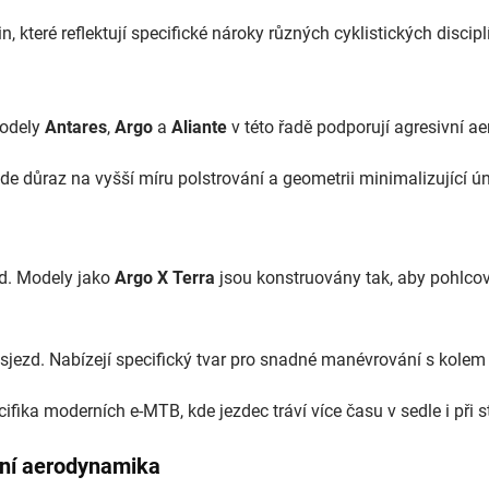
, které reflektují specifické nároky různých cyklistických discipl
Modely
Antares
,
Argo
a
Aliante
v této řadě podporují agresivní a
ade důraz na vyšší míru polstrování a geometrii minimalizující ú
ad. Modely jako
Argo X Terra
jsou konstruovány tak, aby pohlcova
a sjezd. Nabízejí specifický tvar pro snadné manévrování s kole
ika moderních e-MTB, kde jezdec tráví více času v sedle i při 
ní aerodynamika