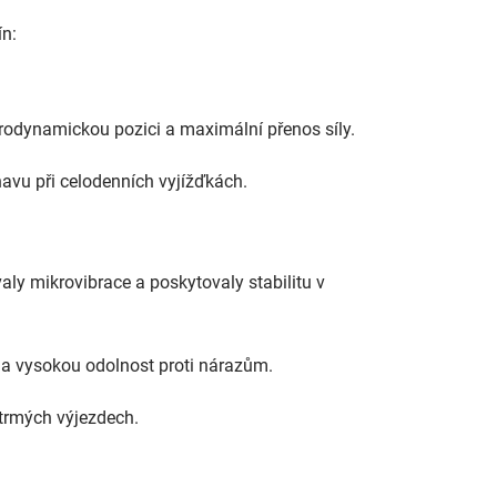
ín:
erodynamickou pozici a maximální přenos síly.
navu při celodenních vyjížďkách.
ly mikrovibrace a poskytovaly stabilitu v
m a vysokou odolnost proti nárazům.
strmých výjezdech.