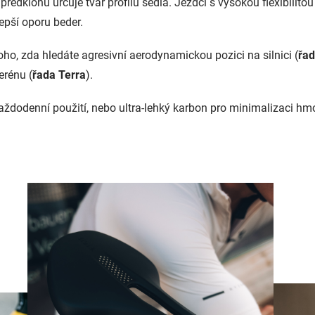
edklonu určuje tvar profilu sedla. Jezdci s vysokou flexibilitou o
lepší oporu beder.
oho, zda hledáte agresivní aerodynamickou pozici na silnici (
řad
erénu (
řada Terra
).
aždodenní použití, nebo ultra-lehký karbon pro minimalizaci hm