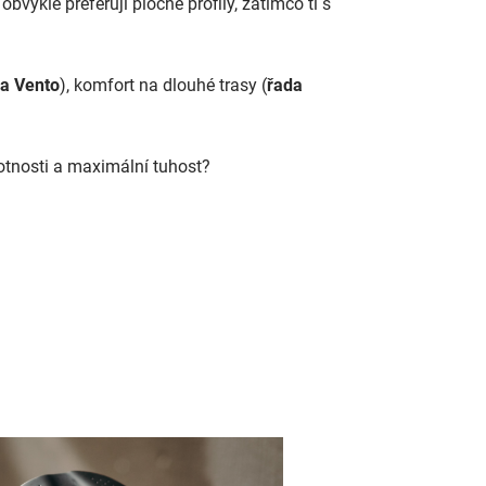
bvykle preferují ploché profily, zatímco ti s
a Vento
), komfort na dlouhé trasy (
řada
otnosti a maximální tuhost?