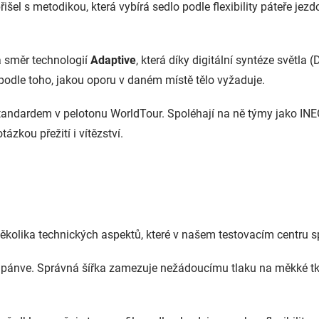
přišel s metodikou, která vybírá sedlo podle flexibility páteře je
 směr technologií
Adaptive
, která díky digitální syntéze světla 
podle toho, jakou oporu v daném místě tělo vyžaduje.
tandardem v pelotonu WorldTour. Spoléhají na ně týmy jako INEO
ázkou přežití i vítězství.
ěkolika technických aspektů, které v našem testovacím centru 
 pánve. Správná šířka zamezuje nežádoucímu tlaku na měkké tkán