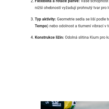
Flexibilita a rotace pánve:
Vaše schopnost př
nižší ohebností vyžadují prohnutý tvar pro 
Typ aktivity:
Geometrie sedla se liší podle t
Tempo
) nebo odolnost a tlumení vibrací v t
Konstrukce ližin:
Odolná slitina Kium pro k