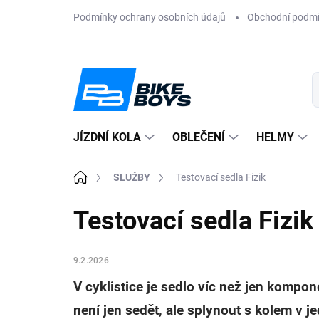
Přejít
Podmínky ochrany osobních údajů
Obchodní podm
na
obsah
JÍZDNÍ KOLA
OBLEČENÍ
HELMY
Domů
SLUŽBY
Testovací sedla Fizik
Testovací sedla Fizik
9.2.2026
V cyklistice je sedlo víc než jen kompone
není jen sedět, ale splynout s kolem v 