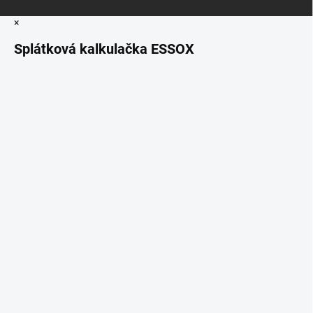
×
Splátková kalkulačka ESSOX