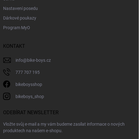
ý
Nastavení posedu
p
i
Dárkové poukazy
s
Program MyO
u
KONTAKT
info
@
bike-boys.cz
777 707 195
bikeboysshop
bikeboys_shop
ODEBÍRAT NEWSLETTER
Vložte svůj e-mail a my vám budeme zasílat informace o nových
produktech na našem e-shopu.