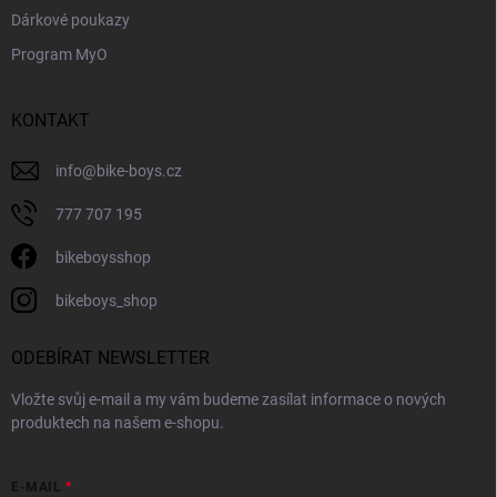
i
Dárkové poukazy
s
Program MyO
u
KONTAKT
info
@
bike-boys.cz
777 707 195
bikeboysshop
bikeboys_shop
ODEBÍRAT NEWSLETTER
Vložte svůj e-mail a my vám budeme zasílat informace o nových
produktech na našem e-shopu.
E-MAIL