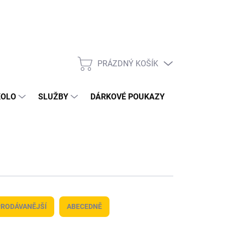
PRÁZDNÝ KOŠÍK
NÁKUPNÍ
KOŠÍK
KOLO
SLUŽBY
DÁRKOVÉ POUKAZY
KONTAKT
RODÁVANĚJŠÍ
ABECEDNĚ