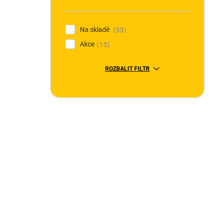
n
í
p
Na skladě
33
a
Akce
n
15
e
l
ROZBALIT FILTR