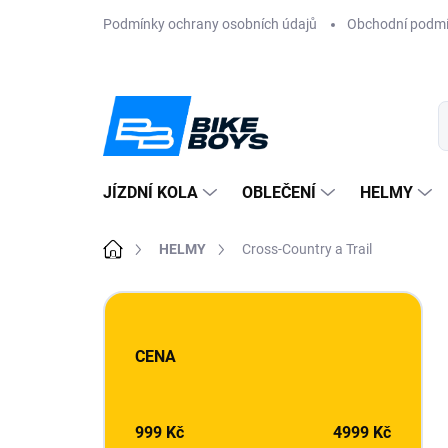
Přejít
Podmínky ochrany osobních údajů
Obchodní podm
na
obsah
JÍZDNÍ KOLA
OBLEČENÍ
HELMY
Domů
HELMY
Cross-Country a Trail
P
o
s
CENA
t
r
a
n
999
Kč
4999
Kč