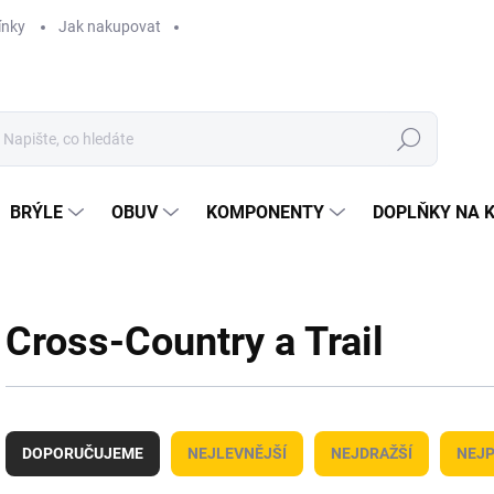
ínky
Jak nakupovat
Hledat
BRÝLE
OBUV
KOMPONENTY
DOPLŇKY NA 
Cross-Country a Trail
Ř
a
DOPORUČUJEME
NEJLEVNĚJŠÍ
NEJDRAŽŠÍ
NEJP
z
e