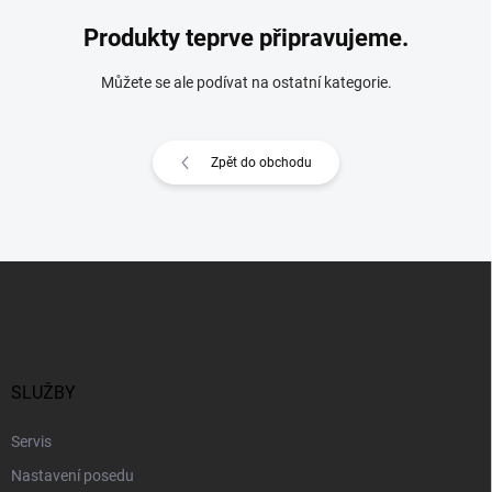
Produkty teprve připravujeme.
Můžete se ale podívat na ostatní kategorie.
Zpět do obchodu
Z
á
p
a
t
í
SLUŽBY
Servis
Nastavení posedu