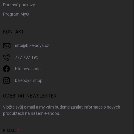
Dárkové poukazy
Program MyO
KONTAKT
info
@
bike-boys.cz
777 707 195
bikeboysshop
bikeboys_shop
ODEBÍRAT NEWSLETTER
Vložte svůj e-mail a my vám budeme zasílat informace o nových
produktech na našem e-shopu.
E-MAIL