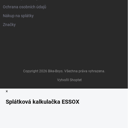
Ochrana osobních údajů
Nákup na splátky
Značky
Copyright 2026
Bike-Boys
. Všechna práva vyhrazena.
Vytvořil Shoptet
×
Splátková kalkulačka ESSOX