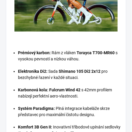
Prémiový karbon:
Rám z vláken
Torayca T700-MR60
s
vysokou pevností a nízkou váhou.
Elektronika Di2:
Sada
Shimano 105 Di2 2x12
pro
bezchybné řazení v každé situaci.
Karbonová kola:
Fulcrum Wind 42
s 42mm profilem
nabízejí perfektní aero-vlastnosti.
Systém Paradigma:
Plná integrace kabeláže skrze
představec pro maximální čistotu designu.
Komfort 3B Gen II:
Inovativní tříbodové upínání sedlovky