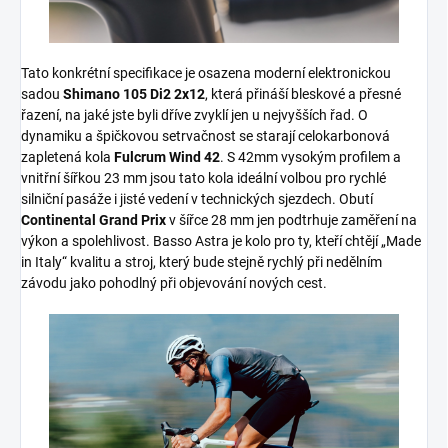
Tato konkrétní specifikace je osazena moderní elektronickou
sadou
Shimano 105 Di2 2x12
, která přináší bleskové a přesné
řazení, na jaké jste byli dříve zvyklí jen u nejvyšších řad. O
dynamiku a špičkovou setrvačnost se starají celokarbonová
zapletená kola
Fulcrum Wind 42
. S 42mm vysokým profilem a
vnitřní šířkou 23 mm jsou tato kola ideální volbou pro rychlé
silniční pasáže i jisté vedení v technických sjezdech. Obutí
Continental Grand Prix
v šířce 28 mm jen podtrhuje zaměření na
výkon a spolehlivost. Basso Astra je kolo pro ty, kteří chtějí „Made
in Italy“ kvalitu a stroj, který bude stejně rychlý při nedělním
závodu jako pohodlný při objevování nových cest.