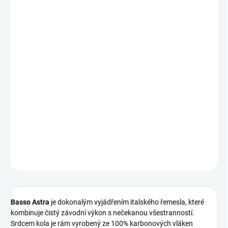
Basso Astra představuje ideální rovnováhu mezi rychlostí a
komfortem pro náročné silniční cyklisty. Rám z prémiového
karbonu Torayca s integrovaným vedením kabeláže Paradigma
nabízí čistý design a špičkové jízdní vlastnosti na jakémkoliv
profilu trati. Tato verze je vybavena precizním elektronickým
řazením Shimano 105 Di2 a karbonovými koly Fulcrum Wind 42,
která kolu dodávají skvělou aerodynamiku a stabilitu. Díky
detailům, jako je ergonomické sedlo Selle Italia Novus Boost a
karbonová sedlovka Heart, je Astra připravena na maximální
výkon i dlouhé hodiny v sedle. Pokud hledáte stylové italské kolo,
které exceluje v tuhosti i pohodlí, Basso Astra je jasnou volbou.
DETAILNÍ INFORMACE
ZEPTAT SE
HLÍDAT
Basso Astra
je dokonalým vyjádřením italského řemesla, které
kombinuje čistý závodní výkon s nečekanou všestranností.
Srdcem kola je rám vyrobený ze 100% karbonových vláken