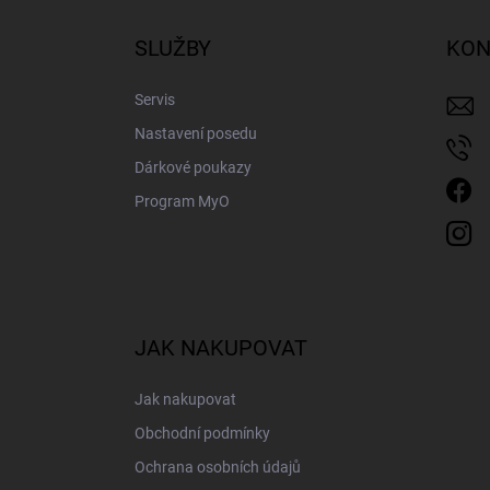
p
a
SLUŽBY
KON
t
í
Servis
Nastavení posedu
Dárkové poukazy
Program MyO
JAK NAKUPOVAT
Jak nakupovat
Obchodní podmínky
Ochrana osobních údajů