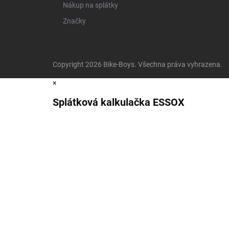
Nákup na splátky
Značky
Copyright 2026
Bike-Boys
. Všechna práva vyhrazena.
×
Splátková kalkulačka ESSOX