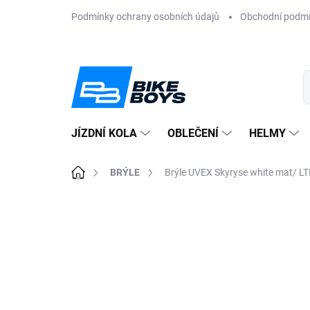
Přejít
Podmínky ochrany osobních údajů
Obchodní podm
na
obsah
JÍZDNÍ KOLA
OBLEČENÍ
HELMY
Domů
BRÝLE
Brýle UVEX Skyryse white mat/ LT
ZNAČKA:
UVEX