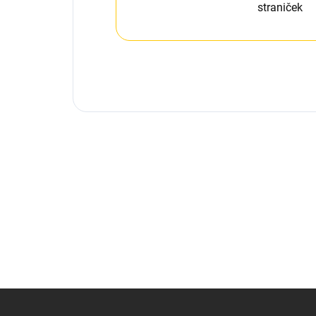
straniček
Z
á