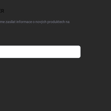
ER
eme zasílat informace o nových produktech na