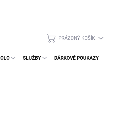
PRÁZDNÝ KOŠÍK
NÁKUPNÍ
KOŠÍK
KOLO
SLUŽBY
DÁRKOVÉ POUKAZY
KONTAKT