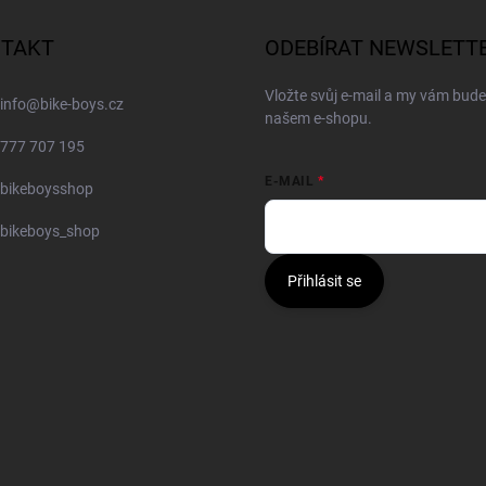
TAKT
ODEBÍRAT NEWSLETT
Vložte svůj e-mail a my vám bud
info
@
bike-boys.cz
našem e-shopu.
777 707 195
E-MAIL
bikeboysshop
bikeboys_shop
Přihlásit se