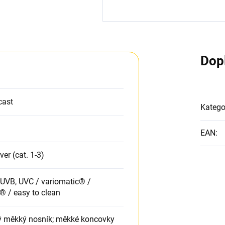
Dop
cast
Katego
EAN
:
lver (cat. 1-3)
UVB, UVC / variomatic® /
® / easy to clean
ný měkký nosník; měkké koncovky