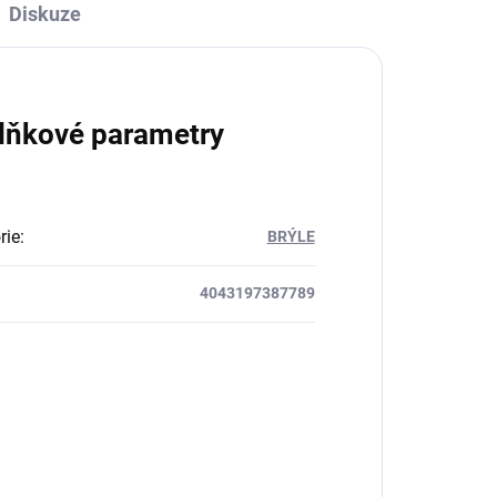
Diskuze
lňkové parametry
rie
:
BRÝLE
4043197387789