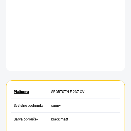
−
+
Přidat do košíku
Brýle Sportstyle 237 CV mají oversize zorník s technologií
colorvision, anti-fog vrstvu uvex supravision® a 100% vás ochrání
před škodlivým UV zářením. Tento model vám zaručuje maximální
zorné pole – do stran i vertikálně.
DETAILNÍ INFORMACE
ZEPTAT SE
HLÍDAT
Platforma
SPORTSTYLE 237 CV
Světelné podmínky
sunny
Barva obrouček
black matt