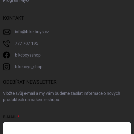
Program MyO
KONTAKT
info
@
bike-boys.cz
777 707 195
bikeboysshop
bikeboys_shop
ODEBÍRAT NEWSLETTER
Vložte svůj e-mail a my vám budeme zasílat informace o nových
produktech na našem e-shopu.
E-MAIL