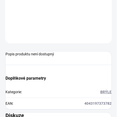
Moderní dětské sluneční brýle poskytují 100 % UVA, UVB, UVC
ochranu a díky velkému zorníku jsou vhodné pro různé sportovní
aktivity.
ZEPTAT SE
HLÍDAT
Popis produktu není dostupný
Doplňkové parametry
Kategorie
:
BRÝLE
EAN
:
4043197373782
Diskuze