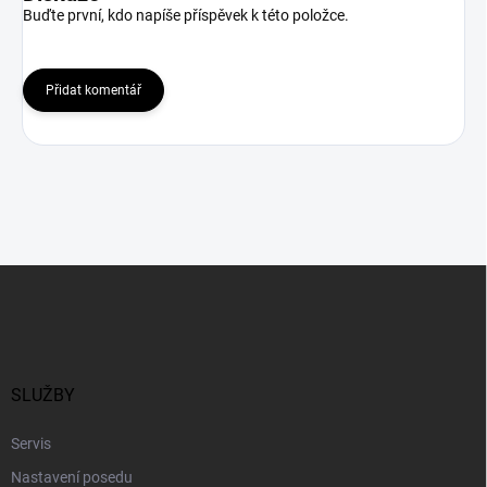
Buďte první, kdo napíše příspěvek k této položce.
Přidat komentář
Z
á
p
a
t
í
SLUŽBY
Servis
Nastavení posedu