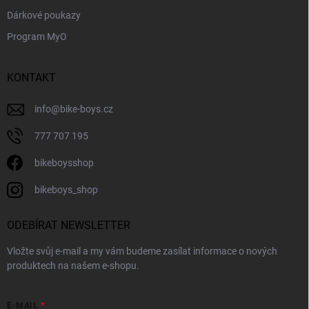
Dárkové poukazy
Program MyO
KONTAKT
info
@
bike-boys.cz
777 707 195
bikeboysshop
bikeboys_shop
ODEBÍRAT NEWSLETTER
Vložte svůj e-mail a my vám budeme zasílat informace o nových
produktech na našem e-shopu.
E-MAIL