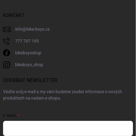
KONTAKT
info
@
bike-boys.cz
777 707 195
bikeboysshop
bikeboys_shop
ODEBÍRAT NEWSLETTER
Vložte svůj e-mail a my vám budeme zasílat informace o nových
produktech na našem e-shopu.
E-MAIL