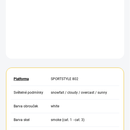
−
+
Přidat do košíku
Malé brýle uvex sportstyle 802 V s technologií variomatic® se
automaticky přizpůsobí všem světelným podmínkám.
DETAILNÍ INFORMACE
ZEPTAT SE
HLÍDAT
Platforma
SPORTSTYLE 802
Světelné podmínky
snowfall / cloudy / overcast / sunny
Barva obrouček
white
Barva skel
smoke (cat. 1 - cat. 3)