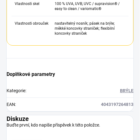
Vlastnosti skel
100 % UVA, UVB, UVC / supravision® /
easy to clean / variomatic®
Vlastnosti obrouček
nastavitelný nosník; pásek na brýle;
měkké koncovky straniček; flexibilní
koncovky straniček
Doplňkové parametry
Kategorie
:
BRÝLE
EAN
:
4043197264813
Diskuze
Buďte první, kdo napíše příspěvek k této položce.