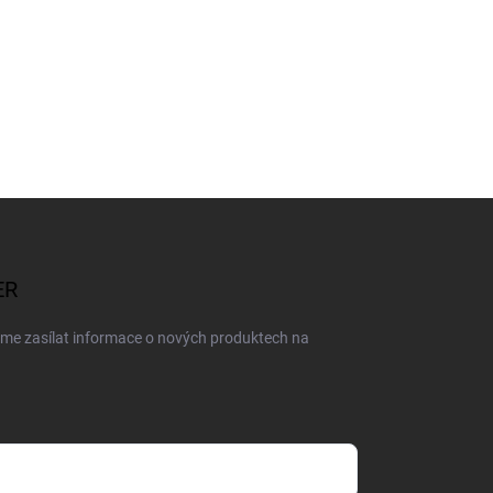
ER
eme zasílat informace o nových produktech na