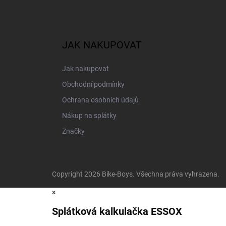
JAK NAKUPOVAT
Jak nakupovat
Obchodní podmínky
Ochrana osobních údajů
Nákup na splátky
Značky
Copyright 2026
Bike-Boys
. Všechna práva vyhrazena.
×
Splátková kalkulačka ESSOX