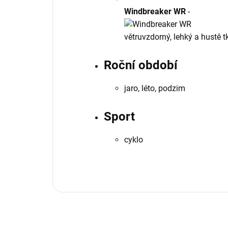
Windbreaker WR
-
větruvzdorný, lehký a hustě t
Roční období
jaro, léto, podzim
Sport
cyklo