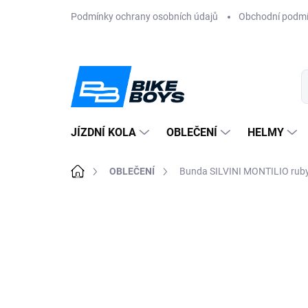
Přejít
Podmínky ochrany osobních údajů
Obchodní podm
na
obsah
JÍZDNÍ KOLA
OBLEČENÍ
HELMY
Domů
OBLEČENÍ
Bunda SILVINI MONTILIO ruby
ZNAČKA:
SILVINI