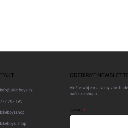
TAKT
ODEBÍRAT NEWSLETT
Vložte svůj e-mail a my vám bud
info
@
bike-boys.cz
našem e-shopu.
777 707 195
E-MAIL
bikeboysshop
bikeboys_shop