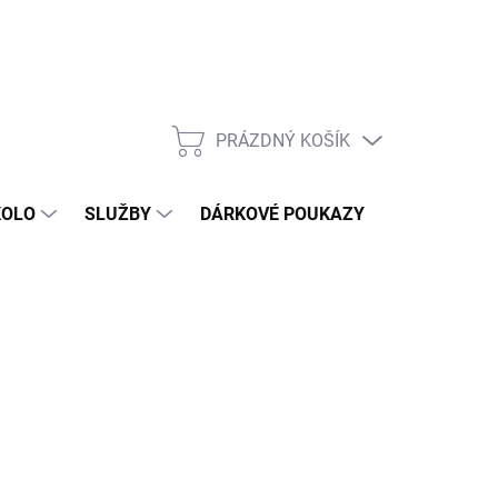
PRÁZDNÝ KOŠÍK
NÁKUPNÍ
KOŠÍK
KOLO
SLUŽBY
DÁRKOVÉ POUKAZY
KONTAKT