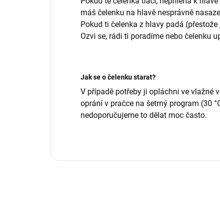
Pokud tě čelenka tlačí, nepřiléhá k hlav
máš čelenku na hlavě nesprávně nasaz
Pokud ti čelenka z hlavy padá (přestože j
Ozvi se, rádi ti poradíme nebo čelenku u
Jak se o čelenku starat?
V případě potřeby ji opláchni ve vlažné 
oprání v pračce na šetrný program (30 
nedoporučujeme to dělat moc často.