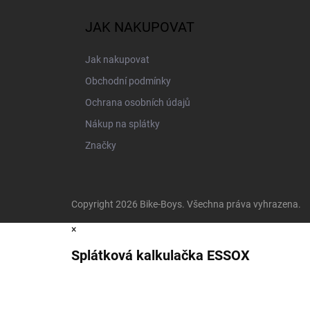
JAK NAKUPOVAT
Jak nakupovat
Obchodní podmínky
Ochrana osobních údajů
Nákup na splátky
Značky
Copyright 2026
Bike-Boys
. Všechna práva vyhrazena.
×
Splátková kalkulačka ESSOX