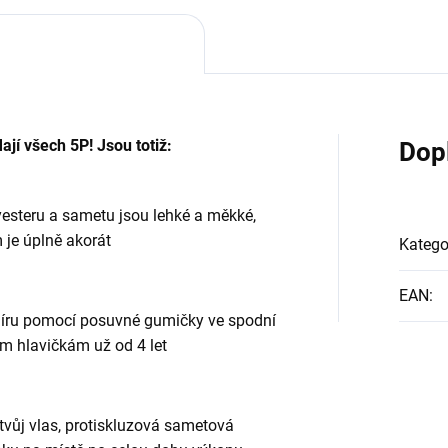
jí všech 5P! Jsou totiž:
Dop
esteru a sametu jsou lehké a měkké,
 je úplně akorát
Katego
EAN
:
íru pomocí posuvné gumičky ve spodní
em hlavičkám už od 4 let
tvůj vlas, protiskluzová sametová