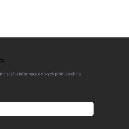
ER
eme zasílat informace o nových produktech na