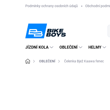
Přejít
Podmínky ochrany osobních údajů
Obchodní podm
na
obsah
JÍZDNÍ KOLA
OBLEČENÍ
HELMY
Domů
OBLEČENÍ
Čelenka Bjež Kaawa fenec
ZNAČKA:
BJEŽ
AKCE