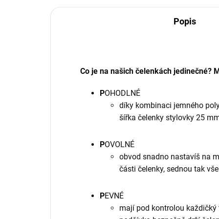
Popis
Co je na našich čelenkách jedinečné? Ma
P
OHODLNÉ
díky kombinaci jemného poly
šířka čelenky stylovky 25 mm
P
OVOLNÉ
obvod snadno nastavíš na m
části čelenky, sednou tak vš
P
EVNÉ
mají pod kontrolou každičký 