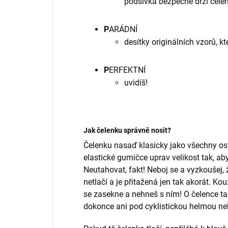
podšívka bezpečně drží čele
P
ARÁDNÍ
desítky originálních vzorů, k
P
ERFEKTNÍ
uvidíš!
Jak čelenku správně nosit?
Čelenku nasaď klasicky jako všechny os
elastické gumičce uprav velikost tak, aby
Neutahovat, fakt! Neboj se a vyzkoušej, ž
netlačí a je přitažená jen tak akorát. K
se zasekne a nehneš s ním! O čelence tak 
dokonce ani pod cyklistickou helmou ne