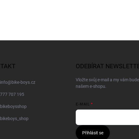
TAKT
ODEBÍRAT NEWSLETT
Vložte svůj e-mail a my vám bud
info
@
bike-boys.cz
našem e-shopu.
777 707 195
E-MAIL
bikeboysshop
bikeboys_shop
Přihlásit se