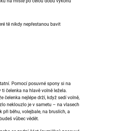
nku na místě po celou dobu výkonu
teré tě nikdy nepřestanou bavit
tatní. Pomocí posuvné spony si na
 ti čelenka na hlavě volně ležela.
e čelenka nejlépe drží, když sedí volně,
ouzlo neklouzlo je v sametu – na vlasech
při běhu, volejbale, na bruslích, a
budeš vůbec vědět.