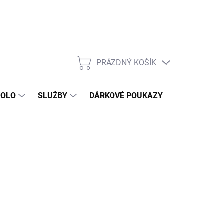
PRÁZDNÝ KOŠÍK
NÁKUPNÍ
KOŠÍK
KOLO
SLUŽBY
DÁRKOVÉ POUKAZY
KONTAKT