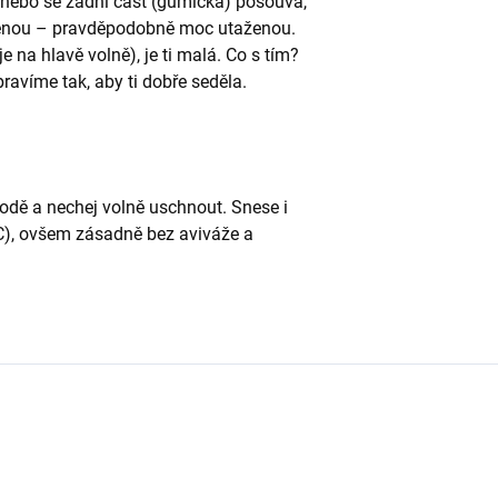
ě nebo se zadní část (gumička) posouvá,
enou – pravděpodobně moc utaženou.
e na hlavě volně), je ti malá. Co s tím?
pravíme tak, aby ti dobře seděla.
vodě a nechej volně uschnout. Snese i
°C), ovšem zásadně bez aviváže a