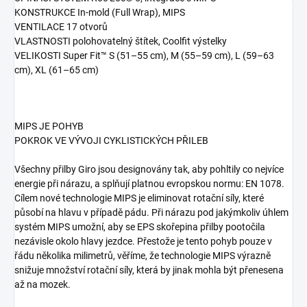
KONSTRUKCE In-mold (Full Wrap), MIPS
VENTILACE 17 otvorů
VLASTNOSTI polohovatelný štítek, Coolfit výstelky
VELIKOSTI Super Fit™ S (51–55 cm), M (55–59 cm), L (59–63
cm), XL (61–65 cm)
MIPS JE POHYB
POKROK VE VÝVOJI CYKLISTICKÝCH PŘILEB
Všechny přilby Giro jsou designovány tak, aby pohltily co nejvíce
energie při nárazu, a splňují platnou evropskou normu: EN 1078.
Cílem nové technologie MIPS je eliminovat rotační síly, které
působí na hlavu v případě pádu. Při nárazu pod jakýmkoliv úhlem
systém MIPS umožní, aby se EPS skořepina přilby pootočila
nezávisle okolo hlavy jezdce. Přestože je tento pohyb pouze v
řádu několika milimetrů, věříme, že technologie MIPS výrazně
snižuje množství rotační síly, která by jinak mohla být přenesena
až na mozek.