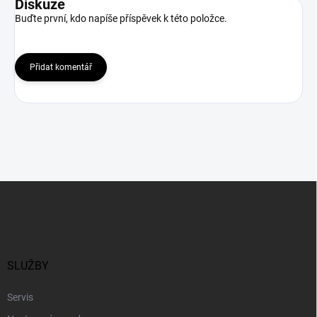
Diskuze
Buďte první, kdo napíše příspěvek k této položce.
Přidat komentář
Z
á
p
a
t
í
SLUŽBY
Servis