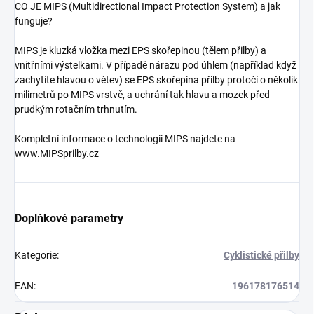
CO JE MIPS (Multidirectional Impact Protection System) a jak
funguje?
MIPS je kluzká vložka mezi EPS skořepinou (tělem přilby) a
vnitřními výstelkami. V případě nárazu pod úhlem (například když
zachytíte hlavou o větev) se EPS skořepina přilby protočí o několik
milimetrů po MIPS vrstvě, a uchrání tak hlavu a mozek před
prudkým rotačním trhnutím.
Kompletní informace o technologii MIPS najdete na
www.MIPSprilby.cz
Doplňkové parametry
Kategorie
:
Cyklistické přilby
EAN
:
196178176514