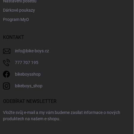
Nastavení posedu
Dárkové poukazy
Program MyO
KONTAKT
info
@
bike-boys.cz
777 707 195
bikeboysshop
bikeboys_shop
ODEBÍRAT NEWSLETTER
Vložte svůj e-mail a my vám budeme zasílat informace o nových
produktech na našem e-shopu.