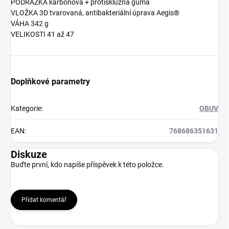
PODRÁŽKA karbonová + protiskluzná guma
VLOŽKA 3D tvarovaná, antibakteriální úprava Aegis®
VÁHA 342 g
VELIKOSTI 41 až 47
Doplňkové parametry
Kategorie
:
OBUV
EAN
:
768686351631
Diskuze
Buďte první, kdo napíše příspěvek k této položce.
Přidat komentář