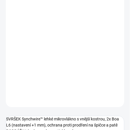
VELIKOST
−
+
Přidat do košíku
Sector je závodní mašina - tuhá tretra s karbonovou podrážkou a
dvěma BOA L6 kolečky pro dokonalé stažení. Svršek je vytvořen z
pružného a prodyšného materiálu Synchwire™. Agresivní vzorek je
potažený protiskluznou gumou, takže nebudete mít problém ani
mimo kolo. Uvnitř najdete podpůrnou 3D tvarovanou vložku s
antibakteriální úpravou Aegis®.
DETAILNÍ INFORMACE
ZEPTAT SE
HLÍDAT
SVRŠEK Synchwire™ lehké mikrovlákno s vnější kostrou, 2x Boa
L6 (nastavení +1 mm), ochrana proti prodření na špičce a patě