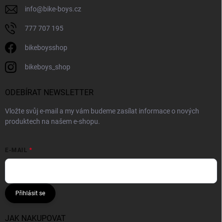
info
@
bike-boys.cz
777 707 195
bikeboysshop
bikeboys_shop
ODEBÍRAT NEWSLETTER
Vložte svůj e-mail a my vám budeme zasílat informace o nových
produktech na našem e-shopu.
E-MAIL
Přihlásit se
JAK NAKUPOVAT