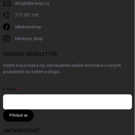
info
@
bike-boys.cz
777 707 195
bikeboysshop
bikeboys_shop
ODEBÍRAT NEWSLETTER
Vložte svůj e-mail a my vám budeme zasílat informace o nových
produktech na našem e-shopu.
E-MAIL
Přihlásit se
JAK NAKUPOVAT