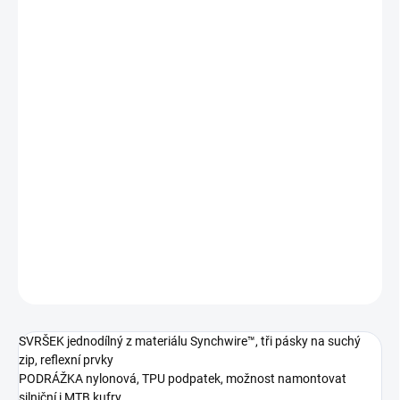
−
+
Přidat do košíku
Svršek modelu Stylus je vyroben z prémiového materiálu
Synchwire, a díky tomu se perfektně přizpůsobí tvaru chodidla.
Stažení a doladění pomocí tří pásků na suchý zip podtrhuje
komfort. Nylonová podrážka pojme jak silniční tak MTB kufry.
DETAILNÍ INFORMACE
ZEPTAT SE
HLÍDAT
SVRŠEK jednodílný z materiálu Synchwire™, tři pásky na suchý
zip, reflexní prvky
PODRÁŽKA nylonová, TPU podpatek, možnost namontovat
silniční i MTB kufry