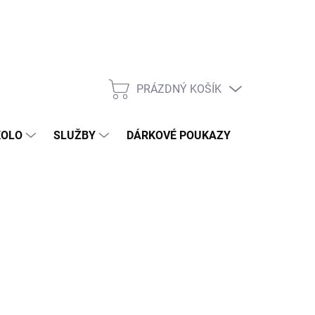
PRÁZDNÝ KOŠÍK
NÁKUPNÍ
KOŠÍK
KOLO
SLUŽBY
DÁRKOVÉ POUKAZY
KONTAKT