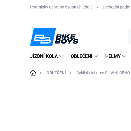
Přejít
Podmínky ochrany osobních údajů
Obchodní podm
na
obsah
JÍZDNÍ KOLA
OBLEČENÍ
HELMY
Domů
OBLEČENÍ
Cyklistický dres SILVINI CENO
ZNAČKA:
SILVINI