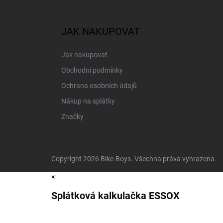
JAK NAKUPOVAT
Jak nakupovat
Obchodní podmínky
Ochrana osobních údajů
Nákup na splátky
Značky
Copyright 2026
Bike-Boys
. Všechna práva vyhrazena.
×
Splátková kalkulačka ESSOX