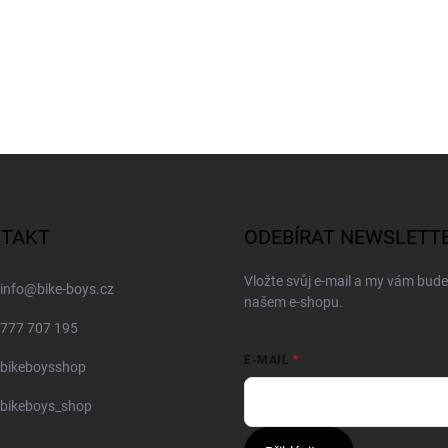
TAKT
ODEBÍRAT NEWSLETT
Vložte svůj e-mail a my vám bud
info
@
bike-boys.cz
našem e-shopu.
777 707 195
E-MAIL
bikeboysshop
bikeboys_shop