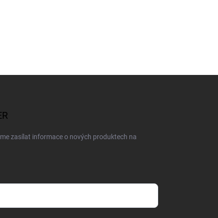
ER
eme zasílat informace o nových produktech na