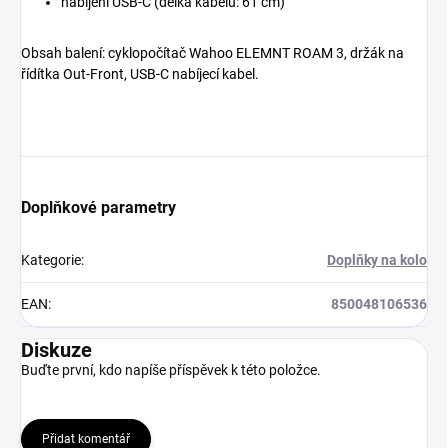
nabíjení USB-C (délka kabelu: 61 cm)
Obsah balení: cyklopočítač Wahoo ELEMNT ROAM 3, držák na
řídítka Out-Front, USB-C nabíjecí kabel.
Doplňkové parametry
Kategorie
:
Doplňky na kolo
EAN
:
850048106536
Diskuze
Buďte první, kdo napíše příspěvek k této položce.
Přidat komentář