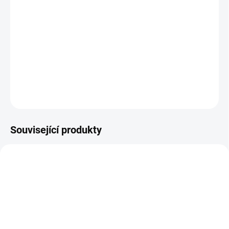
DETAILNÍ INFORMACE
ZEPTAT SE
HLÍDAT
Související produkty
WFTRACKRRDR1