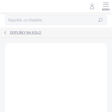
Přejít
na
obsah
Hledat
DOPLŇKY NA KOLO
ZNAČKA:
WAHOO