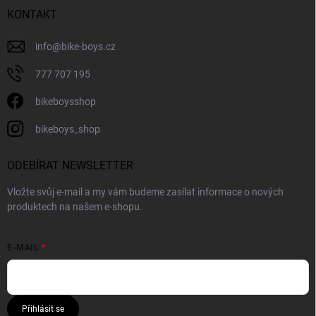
KONTAKT
info
@
bike-boys.cz
777 707 195
bikeboysshop
bikeboys_shop
ODEBÍRAT NEWSLETTER
Vložte svůj e-mail a my vám budeme zasílat informace o nových
produktech na našem e-shopu.
E-MAIL
Přihlásit se