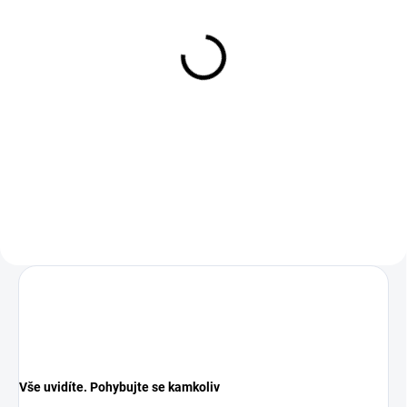
NA DOTAZ
Cyklistický radar Wahoo
Trackr
4 690 Kč
Seznamte se s TRACKR RADAR
Univerzální zadní světlo a radar v
jednom, které vás udrží v obraze,
viditelné a pod kontrolou. Díky
detekci vozidel v...
Vše uvidíte. Pohybujte se kamkoliv