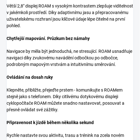
Větší 2,8" displej ROAM s vysokým kontrastem zlepšuje viditelnost
v jakémkoli prostředí. Díky adaptivnímu jasu a přepracovanému
uživatelskému rozhraní jsou klíčové údaje lépe čitelné na první
pohled.
Chytřejší mapování. Průzkum bez námahy
Navigace by měla být jednoduchá, ne stresující. ROAM usnadňuje
navigaci díky zvukovému navádění odbočkou po odbočce,
podrobným mapovým vrstvám a intuitivnímu směrování.
Ovládání na dosah ruky
Klepněte, přibližte, přejeďte prstem - komunikujte s ROAMem
stejně jako s telefonem. Díky citlivému dotykovému displeji
cyklopočítače ROAM můžete snadno nastavovat, posouvat a
přesně ovládat své zážitky.
Připravenost k jízdě během několika sekund
Rychle nastavte svou aktivitu, trasu a trénink na zcela novém