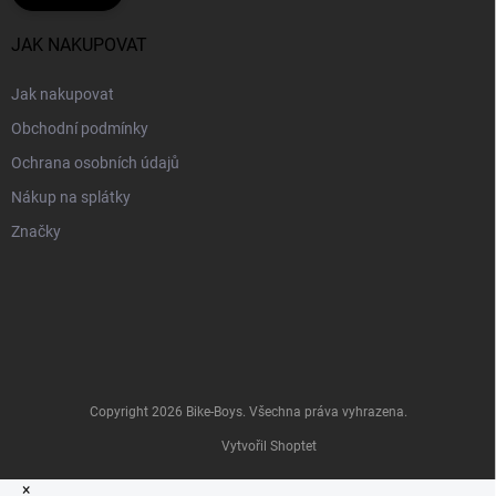
JAK NAKUPOVAT
Jak nakupovat
Obchodní podmínky
Ochrana osobních údajů
Nákup na splátky
Značky
Copyright 2026
Bike-Boys
. Všechna práva vyhrazena.
Vytvořil Shoptet
×