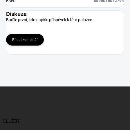
EAN
:
8596016072794
Diskuze
Buďte první, kdo napíše příspěvek k této položce.
Přidat komentář
Z
á
p
a
t
í
SLUŽBY