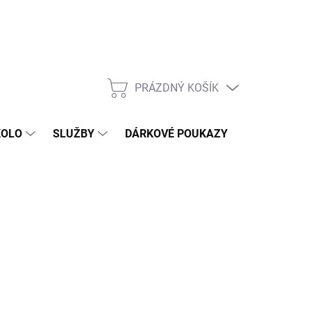
PRÁZDNÝ KOŠÍK
NÁKUPNÍ
KOŠÍK
KOLO
SLUŽBY
DÁRKOVÉ POUKAZY
KONTAKT