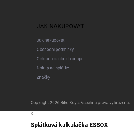
JAK NAKUPOVAT
Jak nakupovat
Obchodní podmínky
Ochrana osobních údajů
Nákup na splátky
Značky
Copyright 2026
Bike-Boys
. Všechna práva vyhrazena.
×
Splátková kalkulačka ESSOX