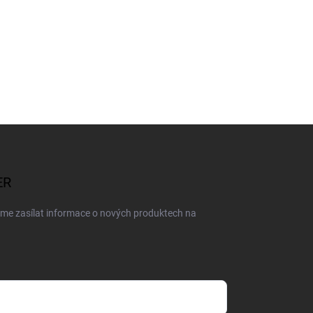
ER
eme zasílat informace o nových produktech na