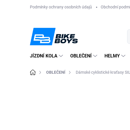
Přejít
Podmínky ochrany osobních údajů
Obchodní podm
na
obsah
JÍZDNÍ KOLA
OBLEČENÍ
HELMY
Domů
OBLEČENÍ
Dámské cyklistické kraťasy 
ZNAČKA:
SILVINI