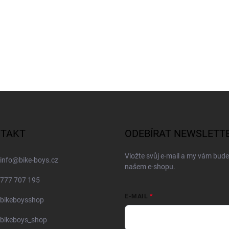
TAKT
ODEBÍRAT NEWSLETT
Vložte svůj e-mail a my vám bud
info
@
bike-boys.cz
našem e-shopu.
777 707 195
E-MAIL
bikeboysshop
bikeboys_shop