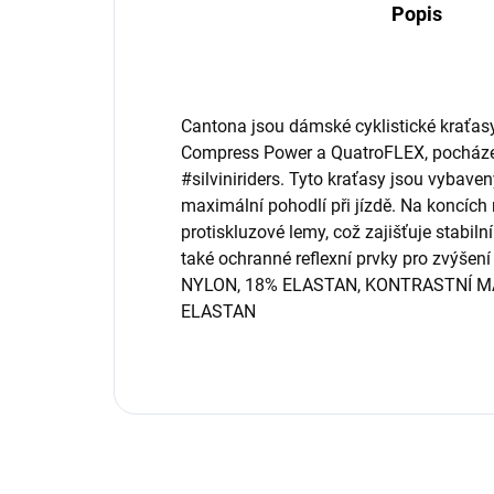
Popis
Cantona jsou dámské cyklistické kraťasy
Compress Power a QuatroFLEX, pocházej
#silviniriders. Tyto kraťasy jsou vybave
maximální pohodlí při jízdě. Na koncích 
protiskluzové lemy, což zajišťuje stabil
také ochranné reflexní prvky pro zvýšen
NYLON, 18% ELASTAN, KONTRASTNÍ M
ELASTAN