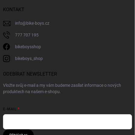
KONTAKT
info
@
bike-boys.cz
777 707 195
bikeboysshop
bikeboys_shop
ODEBÍRAT NEWSLETTER
Vložte svůj e-mail a my vám budeme zasílat informace o nových
produktech na našem e-shopu.
E-MAIL