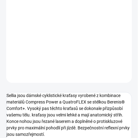
−
+
Přidat do košíku
Dámské cyklo kalhoty řady ROAD PRO z kombinace materiálu
Compress power a QuatroFLEX. Cyklovložka Comfort+ a laserem
řezané okraje spodních lemů zajistí dokonalé pohodlí.
DETAILNÍ INFORMACE
ZEPTAT SE
HLÍDAT
Sellia jsou dámské cyklistické kraťasy vyrobené z kombinace
materiálů Compress Power a QuatroFLEX se stélkou Berenis®
Comfort+. Vysoký pas těchto kraťasů se dokonale přizpůsobí
vašemu tělu. kraťasy jsou velmi lehké a mají anatomický střih.
Konce nohou jsou řezané laserem a doplněné o protiskluzové
prvky pro maximální pohodlí při jízdě. Bezpečnostní reflexní prvky
jsou samozřejmostí.