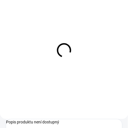
SKLADEM
SKLADEM
Dámský cyklistický dres
Dámský dres Castelli
CASTELLI MARMO
Elegante orchid petal
Multicolor amethyst
1 890 Kč
1 999 Kč
První, čeho si na tomto dresu
všimnete, je grafika. Tento dres
hlavní materiál ProSecco
však nejen skvěle vypadá, ale je
Micromeshboční panely ze
také vyroben tak, aby fungoval.
síťovinyna rukávech Velocity
Tento dres s...
Rev2 – bezešvé zakončení, těsný
střihsilikon v pase3 zadní...
Popis produktu není dostupný