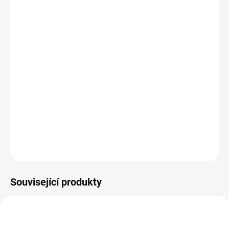
zadní síťovaná kapsa
5 panelová konstrukce pro méně švů a menší tření
vyšívaná nášivka s logem Scorpion a vyražený nápis
Castelli
reflexní lemování na zadní straně nohavic
bezešvý okraj v pase pro extra pružnost a pohodlí
bezešvé zakončení nohavic navrženo tak, aby zůstalo na
místě bez silikonových úchytů
15°-35°C
Hmotnost: 160g
ZEPTAT SE
HLÍDAT
Související produkty
AKCE
AKCE
4523039S
4525052-536S