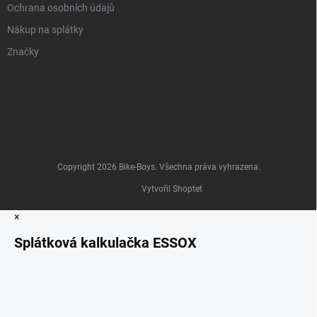
Ochrana osobních údajů
Nákup na splátky
Značky
Copyright 2026
Bike-Boys
. Všechna práva vyhrazena.
Vytvořil Shoptet
×
Splátková kalkulačka ESSOX