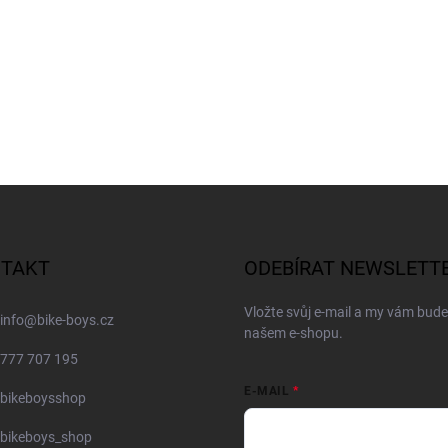
TAKT
ODEBÍRAT NEWSLETT
Vložte svůj e-mail a my vám bud
info
@
bike-boys.cz
našem e-shopu.
777 707 195
E-MAIL
bikeboysshop
bikeboys_shop