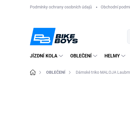
Přejít
Podmínky ochrany osobních údajů
Obchodní podm
na
obsah
JÍZDNÍ KOLA
OBLEČENÍ
HELMY
Domů
OBLEČENÍ
Dámské triko MALOJA Laub
ZNAČKA:
MALOJA
AKCE