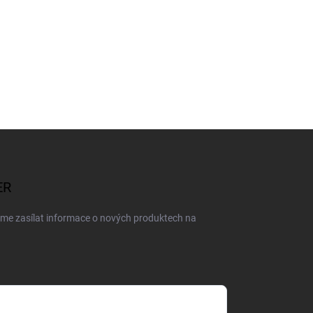
ER
eme zasílat informace o nových produktech na