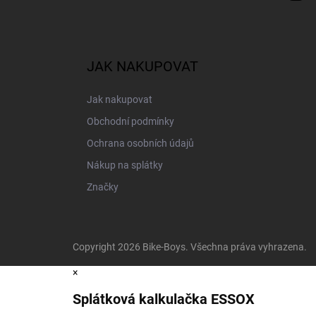
JAK NAKUPOVAT
Jak nakupovat
Obchodní podmínky
Ochrana osobních údajů
Nákup na splátky
Značky
Copyright 2026
Bike-Boys
. Všechna práva vyhrazena.
×
Splátková kalkulačka ESSOX