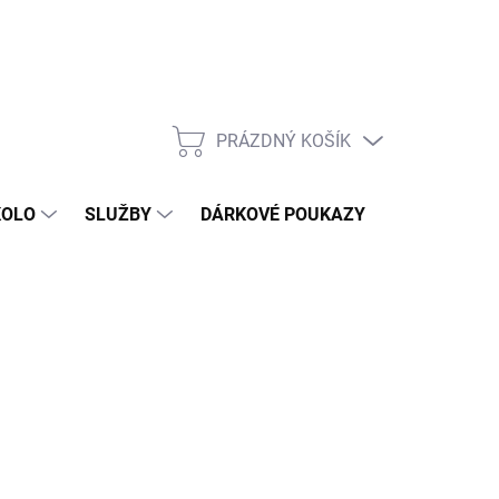
PRÁZDNÝ KOŠÍK
NÁKUPNÍ
KOŠÍK
KOLO
SLUŽBY
DÁRKOVÉ POUKAZY
KONTAKT
 Kč