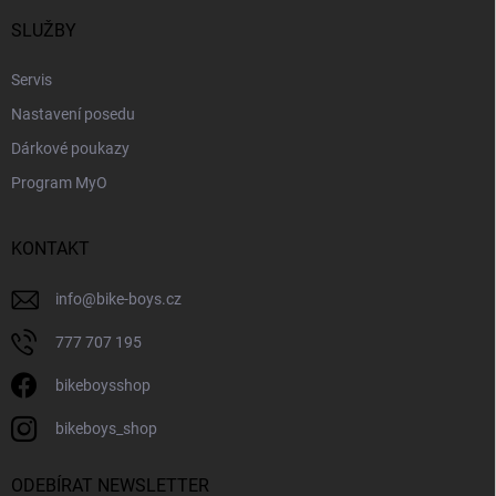
t
í
SLUŽBY
Servis
Nastavení posedu
Dárkové poukazy
Program MyO
KONTAKT
info
@
bike-boys.cz
777 707 195
bikeboysshop
bikeboys_shop
ODEBÍRAT NEWSLETTER