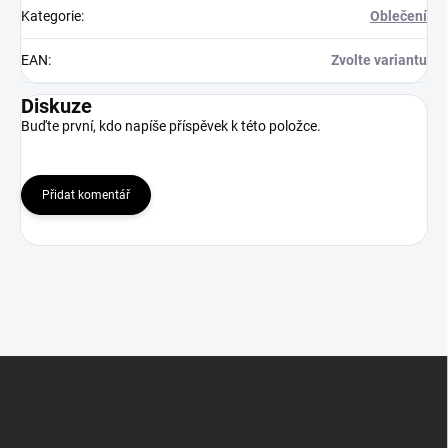
Kategorie
:
Oblečení
EAN
:
Zvolte variantu
Diskuze
Buďte první, kdo napíše příspěvek k této položce.
Přidat komentář
Z
á
p
a