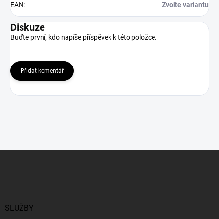
EAN
:
Zvolte variantu
Diskuze
Buďte první, kdo napíše příspěvek k této položce.
Přidat komentář
Z
á
p
a
t
í
SLUŽBY