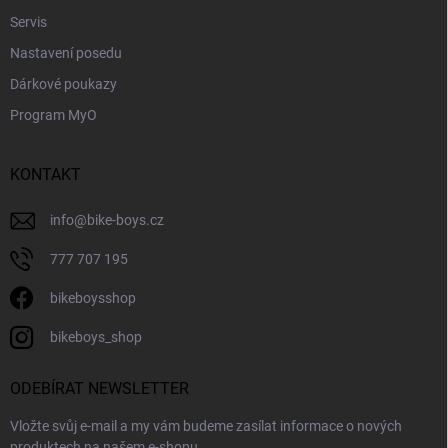
Servis
Nastavení posedu
Dárkové poukazy
Program MyO
KONTAKT
info
@
bike-boys.cz
777 707 195
bikeboysshop
bikeboys_shop
ODEBÍRAT NEWSLETTER
Vložte svůj e-mail a my vám budeme zasílat informace o nových
produktech na našem e-shopu.