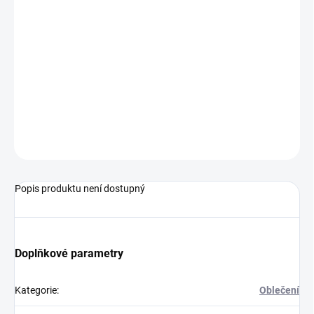
VELIKOST
−
+
Přidat do košíku
Dámský cyklistický dres s krátkým rukávem Cliff supergiara w
jersey, nightshade od značky SPORTFUL
ZEPTAT SE
HLÍDAT
Popis produktu není dostupný
Doplňkové parametry
Kategorie
:
Oblečení