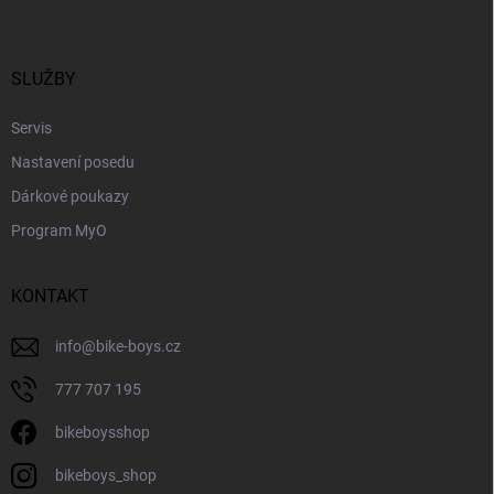
p
a
t
í
SLUŽBY
Servis
Nastavení posedu
Dárkové poukazy
Program MyO
KONTAKT
info
@
bike-boys.cz
777 707 195
bikeboysshop
bikeboys_shop