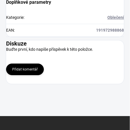
Doplňkové parametry
Kategorie
:
Oblečení
EAN
:
191972988868
Diskuze
Buďte první, kdo napíše příspěvek k této položce.
Přidat komentář
Z
á