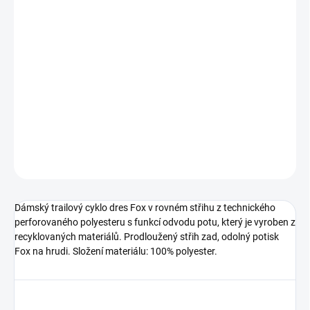
−
+
Přidat do košíku
Dámský trailový cyklo dres Fox v rovném střihu z technického
perforovaného polyesteru s funkcí odvodu potu, který je vyroben z
recyklovaných materiálů.
DETAILNÍ INFORMACE
ZEPTAT SE
HLÍDAT
Dámský trailový cyklo dres Fox v rovném střihu z technického
perforovaného polyesteru s funkcí odvodu potu, který je vyroben z
recyklovaných materiálů. Prodloužený střih zad, odolný potisk
Fox na hrudi. Složení materiálu: 100% polyester.