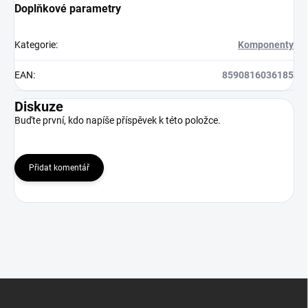
Doplňkové parametry
Kategorie
:
Komponenty
EAN
:
8590816036185
Diskuze
Buďte první, kdo napíše příspěvek k této položce.
Přidat komentář
Z
á