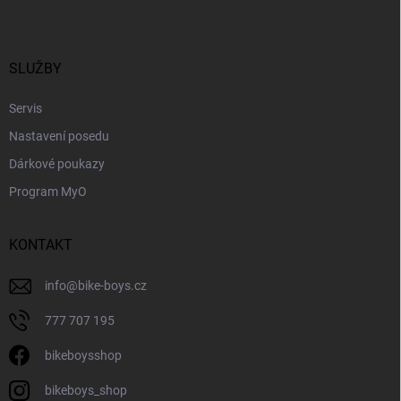
p
a
t
í
SLUŽBY
Servis
Nastavení posedu
Dárkové poukazy
Program MyO
KONTAKT
info
@
bike-boys.cz
777 707 195
bikeboysshop
bikeboys_shop