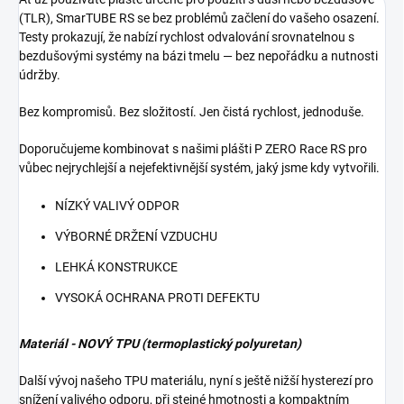
(TLR), SmarTUBE RS se bez problémů začlení do vašeho osazení.
Testy prokazují, že nabízí rychlost odvalování srovnatelnou s
bezdušovými systémy na bázi tmelu — bez nepořádku a nutnosti
údržby.
Bez kompromisů. Bez složitostí. Jen čistá rychlost, jednoduše.
Doporučujeme kombinovat s našimi plášti P ZERO Race RS pro
vůbec nejrychlejší a nejefektivnější systém, jaký jsme kdy vytvořili.
NÍZKÝ VALIVÝ ODPOR
VÝBORNÉ DRŽENÍ VZDUCHU
LEHKÁ KONSTRUKCE
VYSOKÁ OCHRANA PROTI DEFEKTU
Materiál - NOVÝ TPU (termoplastický polyuretan)
Další vývoj našeho TPU materiálu, nyní s ještě nižší hysterezí pro
snížení valivého odporu, při stejné hmotnosti a kompaktním