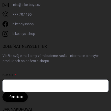
info
@
bike-boys.cz
777 707 195
bikeboysshop
bikeboys_shop
ODEBÍRAT NEWSLETTER
Vložte svůj e-mail a my vám budeme zasílat informace o nových
produktech na našem e-shopu.
E-MAIL
Přihlásit se
JAK NAKUPOVAT