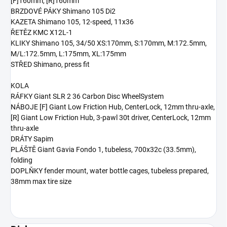
[F]160mm, [R]160mm
BRZDOVÉ PÁKY Shimano 105 Di2
KAZETA Shimano 105, 12-speed, 11x36
ŘETĚZ KMC X12L-1
KLIKY Shimano 105, 34/50 XS:170mm, S:170mm, M:172.5mm,
M/L:172.5mm, L:175mm, XL:175mm
STŘED Shimano, press fit
KOLA
RÁFKY Giant SLR 2 36 Carbon Disc WheelSystem
NÁBOJE [F] Giant Low Friction Hub, CenterLock, 12mm thru-axle,
[R] Giant Low Friction Hub, 3-pawl 30t driver, CenterLock, 12mm
thru-axle
DRÁTY Sapim
PLÁŠTĚ Giant Gavia Fondo 1, tubeless, 700x32c (33.5mm),
folding
DOPLŇKY fender mount, water bottle cages, tubeless prepared,
38mm max tire size