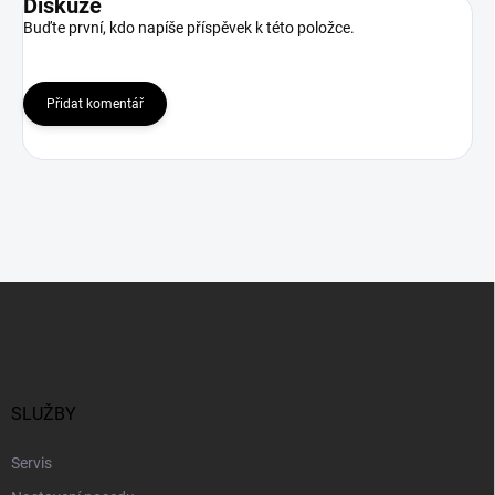
Diskuze
Buďte první, kdo napíše příspěvek k této položce.
Přidat komentář
Z
á
p
a
t
í
SLUŽBY
Servis