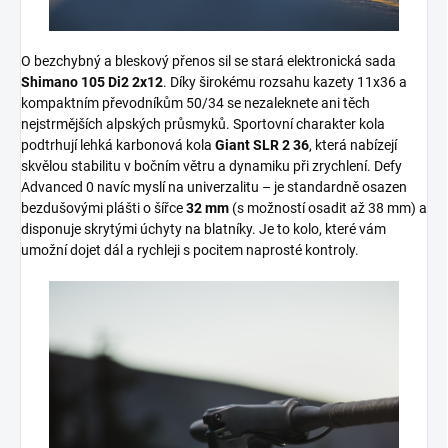
O bezchybný a bleskový přenos sil se stará elektronická sada
Shimano 105 Di2 2x12
.
Díky širokému rozsahu kazety 11x36 a
kompaktním převodníkům 50/34 se nezaleknete ani těch
nejstrmějších alpských průsmyků. Sportovní charakter kola
podtrhují lehká karbonová kola
Giant SLR 2 36
, která nabízejí
skvělou stabilitu v bočním větru a dynamiku při zrychlení. Defy
Advanced 0 navíc myslí na univerzalitu – je standardně osazen
bezdušovými plášti o šířce
32 mm
(s možností osadit až 38 mm) a
disponuje skrytými úchyty na blatníky. Je to kolo, které vám
umožní dojet dál a rychleji s pocitem naprosté kontroly.