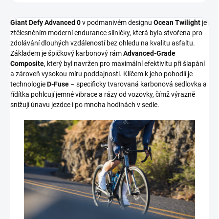
Giant Defy Advanced 0
v podmanivém designu
Ocean Twilight
je
ztělesněním moderní endurance silničky, která byla stvořena pro
zdolávání dlouhých vzdáleností bez ohledu na kvalitu asfaltu.
Základem je špičkový karbonový rám
Advanced-Grade
Composite
, který byl navržen pro maximální efektivitu při šlapání
a zároveň vysokou míru poddajnosti.
Klíčem k jeho pohodlí je
technologie
D-Fuse
– specificky tvarovaná karbonová sedlovka a
řídítka pohlcují jemné vibrace a rázy od vozovky, čímž výrazně
snižují únavu jezdce i po mnoha hodinách v sedle.