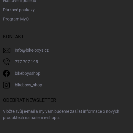
Nastavení posedu
Dárkové poukazy
Program MyO
KONTAKT
info
@
bike-boys.cz
777 707 195
bikeboysshop
bikeboys_shop
ODEBÍRAT NEWSLETTER
Vložte svůj e-mail a my vám budeme zasílat informace o nových
produktech na našem e-shopu.