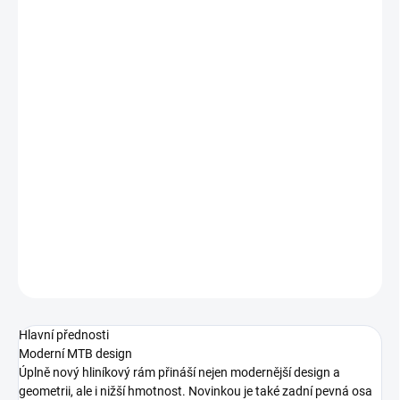
−
+
Přidat do košíku
Skvělé zážitky na horském kole začínají právě tady! Nová
generace modelu Talon přináší úplně nový rám s vylepšenou
geometrií a designem. Pokud hledáte moderní, pohodlné a
spolehlivé horské kolo za příjemnou cenu, Talon splňuje všechny
požadavky. Ať už budete jezdit přírodními lesními stezkami nebo
se vydáte do vašeho oblíbeného trailcentra, nový Talon vám
přinese spoustu zábavy.
DETAILNÍ INFORMACE
ZEPTAT SE
HLÍDAT
Hlavní přednosti
Moderní MTB design
Úplně nový hliníkový rám přináší nejen modernější design a
geometrii, ale i nižší hmotnost. Novinkou je také zadní pevná osa