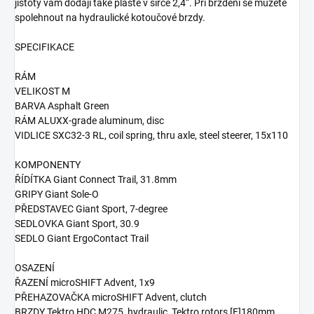
jistoty vám dodají také pláště v šířce 2,4“. Při brzdění se můžete
spolehnout na hydraulické kotoučové brzdy.
SPECIFIKACE
RÁM
VELIKOST M
BARVA Asphalt Green
RÁM ALUXX-grade aluminum, disc
VIDLICE SXC32-3 RL, coil spring, thru axle, steel steerer, 15x110
KOMPONENTY
ŘÍDÍTKA Giant Connect Trail, 31.8mm
GRIPY Giant Sole-O
PŘEDSTAVEC Giant Sport, 7-degree
SEDLOVKA Giant Sport, 30.9
SEDLO Giant ErgoContact Trail
OSAZENÍ
ŘAZENÍ microSHIFT Advent, 1x9
PŘEHAZOVAČKA microSHIFT Advent, clutch
BRZDY Tektro HDC M275, hydraulic, Tektro rotors [F]180mm,