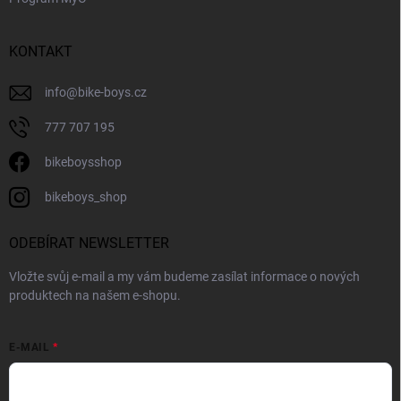
KONTAKT
info
@
bike-boys.cz
777 707 195
bikeboysshop
bikeboys_shop
ODEBÍRAT NEWSLETTER
Vložte svůj e-mail a my vám budeme zasílat informace o nových
produktech na našem e-shopu.
E-MAIL