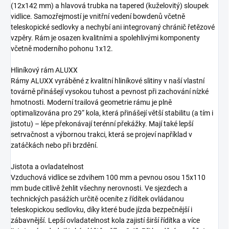
(12x142 mm) a hlavová trubka na tapered (kuželovitý) sloupek
vidlice. Samozřejmostí je vnitřní vedení bowdenů včetně
teleskopické sedlovky a nechybí ani integrovaný chránič řetězové
vzpěry. Rám je osazen kvalitními a spolehlivými komponenty
včetně moderního pohonu 1x12.
Hliníkový rám ALUXX
Rámy ALUXX vyráběné z kvalitní hliníkové slitiny v naší vlastní
továrně přinášejí vysokou tuhost a pevnost při zachování nízké
hmotnosti. Moderní trailová geometrie rámu je plně
optimalizována pro 29“ kola, která přinášejí větší stabilitu (a tím i
jistotu) – lépe překonávají terénní překážky. Mají také lepší
setrvačnost a výbornou trakci, která se projeví například v
zatáčkách nebo při brzdění.
Jistota a ovladatelnost
Vzduchová vidlice se zdvihem 100 mm a pevnou osou 15x110
mm bude citlivě žehlit všechny nerovnosti. Ve sjezdech a
technických pasážích určitě oceníte z řídítek ovládanou
teleskopickou sedlovku, díky které bude jízda bezpečnější i
zábavnější. Lepší ovladatelnost kola zajistí širší řídítka a více