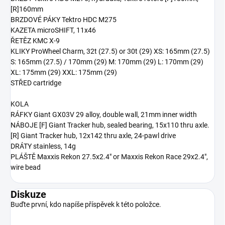
[R]160mm
BRZDOVÉ PÁKY Tektro HDC M275
KAZETA microSHIFT, 11x46
ŘETĚZ KMC X-9
KLIKY ProWheel Charm, 32t (27.5) or 30t (29) XS: 165mm (27.5)
S: 165mm (27.5) / 170mm (29) M: 170mm (29) L: 170mm (29)
XL: 175mm (29) XXL: 175mm (29)
STŘED cartridge
KOLA
RÁFKY Giant GX03V 29 alloy, double wall, 21mm inner width
NÁBOJE [F] Giant Tracker hub, sealed bearing, 15x110 thru axle.
[R] Giant Tracker hub, 12x142 thru axle, 24-pawl drive
DRÁTY stainless, 14g
PLÁŠTĚ Maxxis Rekon 27.5x2.4" or Maxxis Rekon Race 29x2.4",
wire bead
Diskuze
Buďte první, kdo napíše příspěvek k této položce.