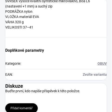
SVRŠEK vysoce kvalitní syntetické mikrovlákno, Boa L6
(nastavení +1 mm) a suchý zip
PODRÁŽKA nylon
VLOŽKA materiál EVA
VÁHA 320 g
VELIKOSTI 37–41
Doplňkové parametry
Kategorie
:
OBUV
EAN
:
Zvolte variantu
Diskuze
Buďte první, kdo napíše příspěvek k této položce.
Přidat komentář