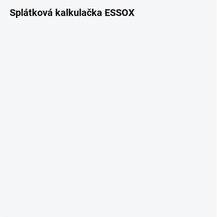
Splátková kalkulačka ESSOX