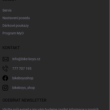
Servis
Nastavení posedu
Dárkové poukazy
Program MyO
KONTAKT
info
@
bike-boys.cz
777 707 195
bikeboysshop
bikeboys_shop
ODEBÍRAT NEWSLETTER
Vložte svůj e-mail a my vám budeme zasílat informace o nových