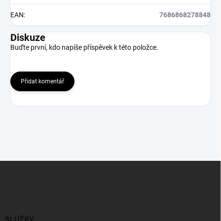
EAN
:
7686868278848
Diskuze
Buďte první, kdo napíše příspěvek k této položce.
Přidat komentář
Z
á
p
a
t
í
SLUŽBY