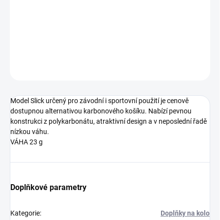
konstrukci z polykarbonátu, atraktivní design a v neposlední řadě
nízkou váhu.
VÁHA 23 g
DETAILNÍ INFORMACE
ZEPTAT SE
HLÍDAT
Model Slick určený pro závodní i sportovní použití je cenově
dostupnou alternativou karbonového košíku. Nabízí pevnou
konstrukci z polykarbonátu, atraktivní design a v neposlední řadě
nízkou váhu.
VÁHA 23 g
Doplňkové parametry
Kategorie
:
Doplňky na kolo