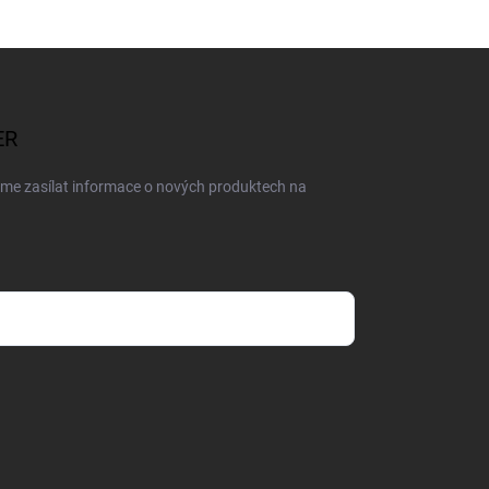
ER
eme zasílat informace o nových produktech na