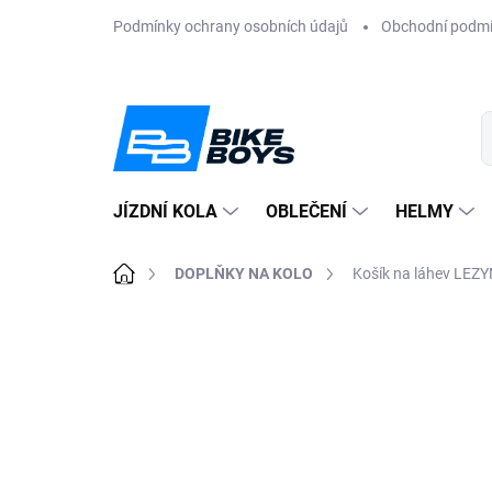
Přejít
Podmínky ochrany osobních údajů
Obchodní podm
na
obsah
JÍZDNÍ KOLA
OBLEČENÍ
HELMY
Domů
DOPLŇKY NA KOLO
Košík na láhev LEZ
ZNAČKA:
LEZYNE