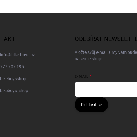
TAKT
ODEBÍRAT NEWSLETT
Vložte svůj e-mail a my vám bud
info
@
bike-boys.cz
našem e-shopu.
777 707 195
E-MAIL
bikeboysshop
bikeboys_shop
Přihlásit se