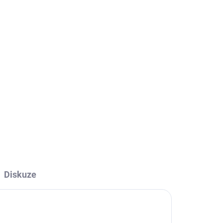
Přidat do košíku
ozitového materiálu s bočním vkládáním. Levé
ahev, oválné otvory umožní jemné doladění pozice
8 gramů.
ZEPTAT SE
HLÍDAT
Diskuze