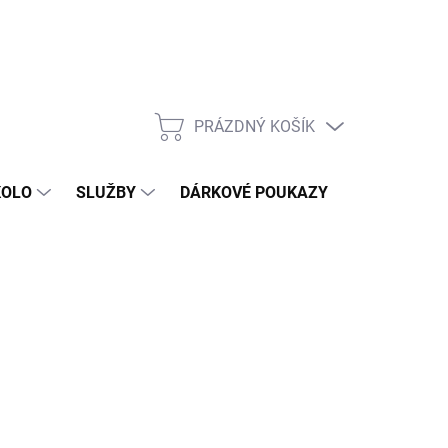
PRÁZDNÝ KOŠÍK
NÁKUPNÍ
KOŠÍK
KOLO
SLUŽBY
DÁRKOVÉ POUKAZY
KONTAKT