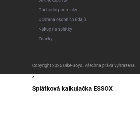
Jak nakupovat
Obchodní podmínky
Ochrana osobních údajů
Nákup na splátky
Značky
Copyright 2026
Bike-Boys
. Všechna práva vyhrazena.
×
Splátková kalkulačka ESSOX