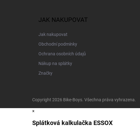
JAK NAKUPOVAT
Jak nakupovat
Obchodní podmínky
Ochrana osobních údajů
Nákup na splátky
Značky
Copyright 2026
Bike-Boys
. Všechna práva vyhrazena.
×
Splátková kalkulačka ESSOX