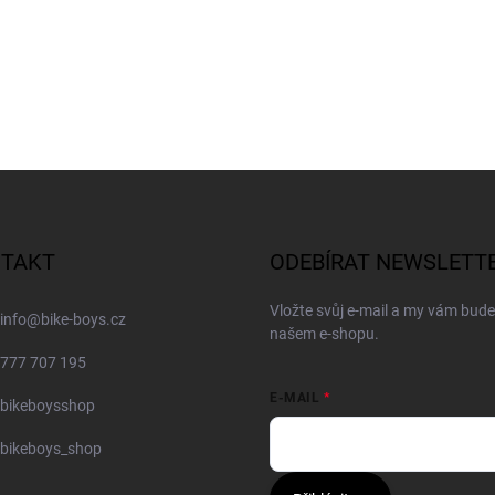
TAKT
ODEBÍRAT NEWSLETT
Vložte svůj e-mail a my vám bud
info
@
bike-boys.cz
našem e-shopu.
777 707 195
E-MAIL
bikeboysshop
bikeboys_shop