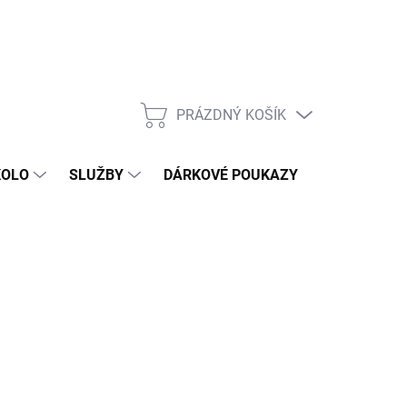
PRÁZDNÝ KOŠÍK
NÁKUPNÍ
KOŠÍK
KOLO
SLUŽBY
DÁRKOVÉ POUKAZY
KONTAKT