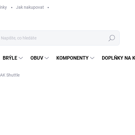
ínky
Jak nakupovat
Hledat
BRÝLE
OBUV
KOMPONENTY
DOPLŇKY NA 
AK Shuttle
289 Kč
Měrná
SKLADEM
cena: