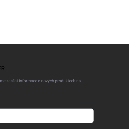
ER
eme zasílat informace o nových produktech na