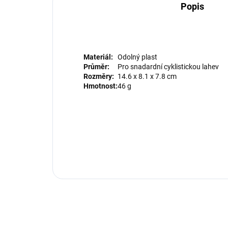
Popis
Materiál:
Odolný plast
Průměr:
Pro snadardní cyklistickou lahev
Rozměry:
14.6 x 8.1 x 7.8 cm
Hmotnost:
46 g