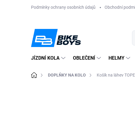
Přejít
Podmínky ochrany osobních údajů
Obchodní podm
na
obsah
JÍZDNÍ KOLA
OBLEČENÍ
HELMY
Domů
DOPLŇKY NA KOLO
Košík na láhev TOPE
ZNAČKA:
TOPEAK