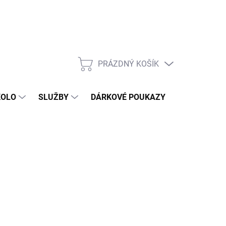
PRÁZDNÝ KOŠÍK
NÁKUPNÍ
KOŠÍK
KOLO
SLUŽBY
DÁRKOVÉ POUKAZY
KONTAKT