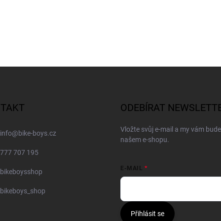
TAKT
ODEBÍRAT NEWSLETT
Vložte svůj e-mail a my vám bud
info
@
bike-boys.cz
našem e-shopu.
777 707 195
E-MAIL
bikeboysshop
bikeboys_shop
Přihlásit se