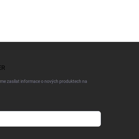
ER
eme zasílat informace o nových produktech na