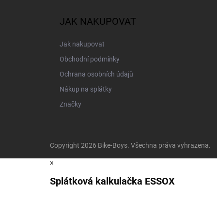
JAK NAKUPOVAT
Jak nakupovat
Obchodní podmínky
Ochrana osobních údajů
Nákup na splátky
Značky
Copyright 2026
Bike-Boys
. Všechna práva vyhrazena.
×
Splátková kalkulačka ESSOX