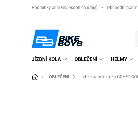
Přejít
Podmínky ochrany osobních údajů
Obchodní podm
na
obsah
JÍZDNÍ KOLA
OBLEČENÍ
HELMY
Domů
OBLEČENÍ
Lehké pánské triko CRAFT COR
ZNAČKA:
CRAFT