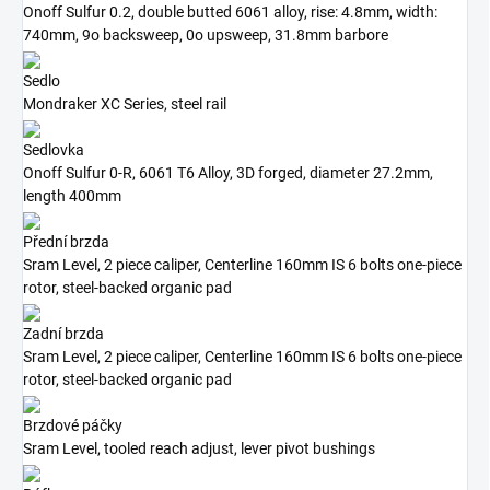
Onoff Sulfur 0.2, double butted 6061 alloy, rise: 4.8mm, width:
740mm, 9o backsweep, 0o upsweep, 31.8mm barbore
Sedlo
Mondraker XC Series, steel rail
Sedlovka
Onoff Sulfur 0-R, 6061 T6 Alloy, 3D forged, diameter 27.2mm,
length 400mm
Přední brzda
Sram Level, 2 piece caliper, Centerline 160mm IS 6 bolts one-piece
rotor, steel-backed organic pad
Zadní brzda
Sram Level, 2 piece caliper, Centerline 160mm IS 6 bolts one-piece
rotor, steel-backed organic pad
Brzdové páčky
Sram Level, tooled reach adjust, lever pivot bushings