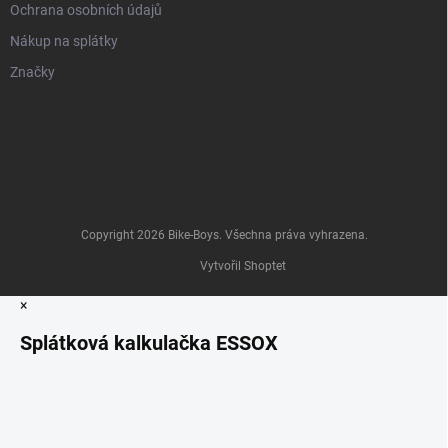
Ochrana osobních údajů
Nákup na splátky
Značky
Copyright 2026
Bike-Boys
. Všechna práva vyhrazena.
Vytvořil Shoptet
×
Splátková kalkulačka ESSOX