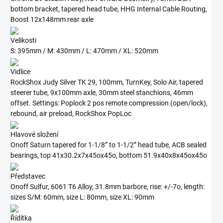
bottom bracket, tapered head tube, HHG Internal Cable Routing,
Boost 12x148mm rear axle
Velikosti
S: 395mm / M: 430mm / L: 470mm / XL: 520mm
Vidlice
RockShox Judy Silver TK 29, 100mm, TurnKey, Solo Air, tapered
steerer tube, 9x100mm axle, 30mm steel stanchions, 46mm
offset. Settings: Poplock 2 pos remote compression (open/lock),
rebound, air preload, RockShox PopLoc
Hlavové složení
Onoff Saturn tapered for 1-1/8” to 1-1/2” head tube, ACB sealed
bearings, top 41x30.2x7x45ox45o, bottom 51.9x40x8x45ox45o
Představec
Onoff Sulfur, 6061 T6 Alloy, 31.8mm barbore, rise: +/-7o, length:
sizes S/M: 60mm, size L: 80mm, size XL: 90mm
Řídítka