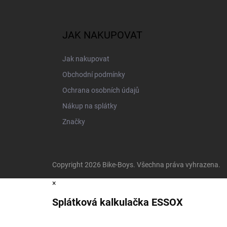
JAK NAKUPOVAT
Jak nakupovat
Obchodní podmínky
Ochrana osobních údajů
Nákup na splátky
Značky
Copyright 2026
Bike-Boys
. Všechna práva vyhrazena.
×
Splátková kalkulačka ESSOX