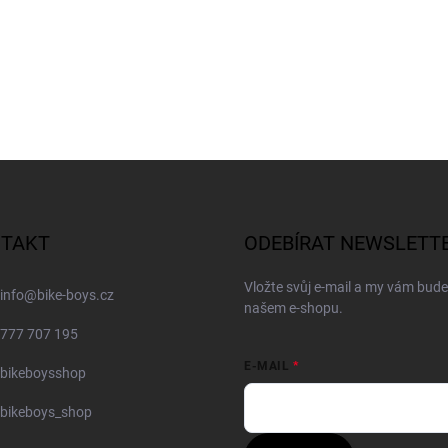
TAKT
ODEBÍRAT NEWSLETT
Vložte svůj e-mail a my vám bud
info
@
bike-boys.cz
našem e-shopu.
777 707 195
E-MAIL
bikeboysshop
bikeboys_shop