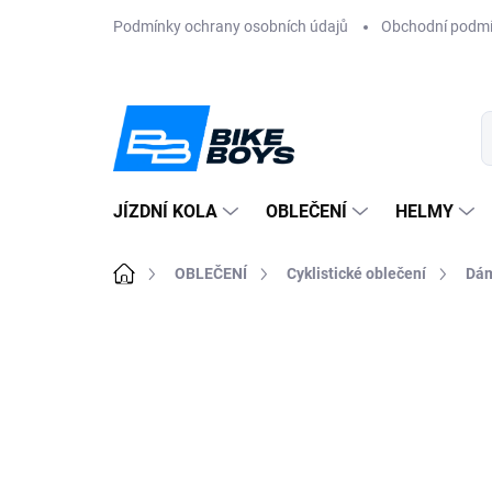
Přejít
Podmínky ochrany osobních údajů
Obchodní podm
na
obsah
JÍZDNÍ KOLA
OBLEČENÍ
HELMY
Domů
OBLEČENÍ
Cyklistické oblečení
Dám
ZNAČKA:
SILVINI