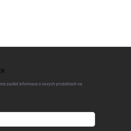
ER
eme zasílat informace o nových produktech na