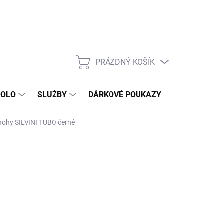
PRÁZDNÝ KOŠÍK
NÁKUPNÍ
KOŠÍK
KOLO
SLUŽBY
DÁRKOVÉ POUKAZY
KONTAKT
nohy SILVINI TUBO černé