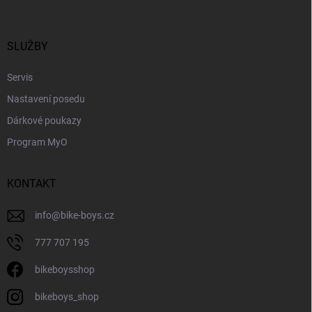
p
a
t
í
SLUŽBY
Servis
Nastavení posedu
Dárkové poukazy
Program MyO
KONTAKT
info
@
bike-boys.cz
777 707 195
bikeboysshop
bikeboys_shop