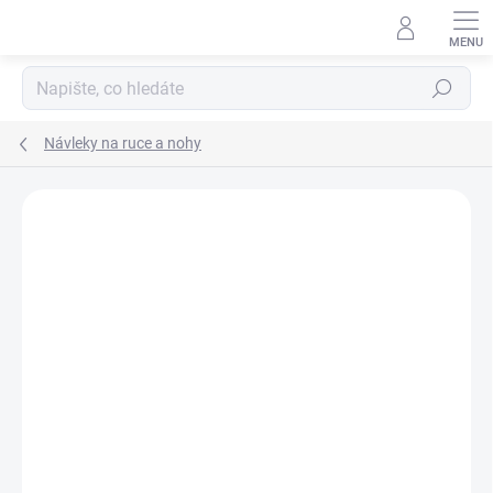
Přejít
na
obsah
Hledat
Návleky na ruce a nohy
ZNAČKA:
SILVINI