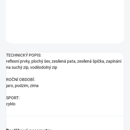
Mají zapínaní na zip a suchý zip a reflexní prvky. Pro větší odolnost
je zesílená pata a špička.
DETAILNÍ INFORMACE
ZEPTAT SE
HLÍDAT
TECHNICKÝ POPIS:
reflexní prvky,
plochý šev,
zesílená pata,
zesílená špička,
zapínání
na suchý zip,
voděodolný zip
ROČNÍ OBDOBÍ:
jaro,
podzim,
zima
SPORT:
cyklo