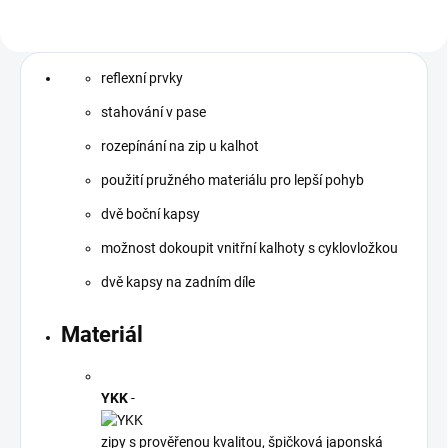
reflexní prvky
stahování v pase
rozepínání na zip u kalhot
použití pružného materiálu pro lepší pohyb
dvě boční kapsy
možnost dokoupit vnitřní kalhoty s cyklovložkou
dvě kapsy na zadním díle
Materiál
YKK
-
zipy s prověřenou kvalitou, špičková japonská