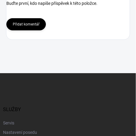
Buďte první, kdo napíše příspěvek k této položce.
Přidat komentář
Z
á
p
a
t
í
SLUŽBY
Servis
Nastavení posedu