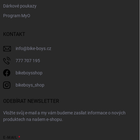
Dárkové poukazy
Program MyO
KONTAKT
info
@
bike-boys.cz
777 707 195
bikeboysshop
bikeboys_shop
ODEBÍRAT NEWSLETTER
Vložte svůj e-mail a my vám budeme zasílat informace o nových
produktech na našem e-shopu.
E-MAIL