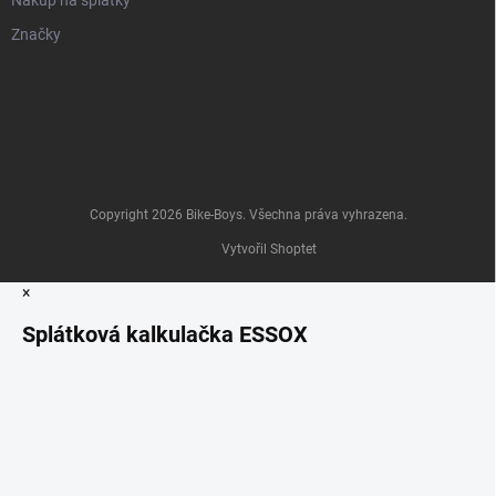
Nákup na splátky
Značky
Copyright 2026
Bike-Boys
. Všechna práva vyhrazena.
Vytvořil Shoptet
×
Splátková kalkulačka ESSOX