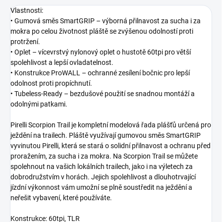
Vlastnosti:
• Gumová směs SmartGRIP – výborná přilnavost za sucha i za
mokra po celou životnost pláště se zvýšenou odolností proti
protržení.
• Oplet – vícevrstvý nylonový oplet o hustotě 60tpi pro větší
spolehlivost a lepší ovladatelnost.
• Konstrukce ProWALL – ochranné zesílení bočnic pro lepší
odolnost proti propíchnutí.
• Tubeless-Ready – bezdušové použití se snadnou montáží a
odolnými patkami.
Pirelli Scorpion Trail je kompletní modelová řada plášťů určená pro
ježdění na trailech. Pláště využívají gumovou směs SmartGRIP
vyvinutou Pirelli, která se stará o solidní přilnavost a ochranu před
proražením, za sucha i za mokra. Na Scorpion Trail se můžete
spolehnout na vašich lokálních trailech, jako i na výletech za
dobrodružstvím v horách. Jejich spolehlivost a dlouhotrvající
jízdní výkonnost vám umožní se plně soustředit na ježdění a
neřešit vybavení, které používáte.
Konstrukce: 60tpi, TLR