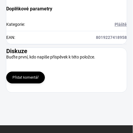
Doplňkové parametry
Kategorie
:
Pláště
EAN
:
8019227418958
Diskuze
Buďte první, kdo napíše příspěvek k této položce.
Přidat komentář
Z