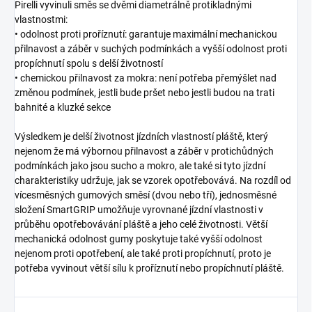
Pirelli vyvinuli směs se dvěmi diametrálně protikladnými
vlastnostmi:
• odolnost proti proříznutí: garantuje maximální mechanickou
přilnavost a záběr v suchých podmínkách a vyšší odolnost proti
propíchnutí spolu s delší životností
• chemickou přilnavost za mokra: není potřeba přemýšlet nad
změnou podmínek, jestli bude pršet nebo jestli budou na trati
bahnité a kluzké sekce
Výsledkem je delší životnost jízdních vlastností pláště, který
nejenom že má výbornou přilnavost a záběr v protichůdných
podmínkách jako jsou sucho a mokro, ale také si tyto jízdní
charakteristiky udržuje, jak se vzorek opotřebovává. Na rozdíl od
vícesměsných gumových směsí (dvou nebo tří), jednosměsné
složení SmartGRIP umožňuje vyrovnané jízdní vlastnosti v
průběhu opotřebovávání pláště a jeho celé životnosti. Větší
mechanická odolnost gumy poskytuje také vyšší odolnost
nejenom proti opotřebení, ale také proti propíchnutí, proto je
potřeba vyvinout větší sílu k proříznutí nebo propíchnutí pláště.