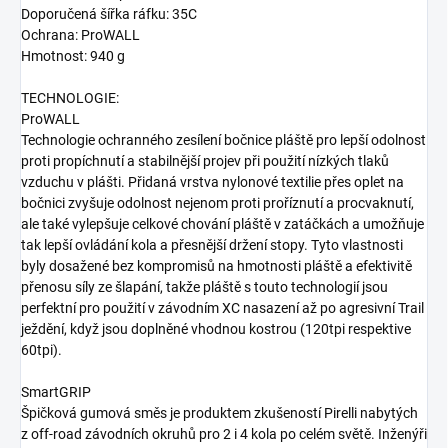
Doporučená šířka ráfku: 35C
Ochrana: ProWALL
Hmotnost: 940 g
TECHNOLOGIE:
ProWALL
Technologie ochranného zesílení bočnice pláště pro lepší odolnost
proti propíchnutí a stabilnější projev při použití nízkých tlaků
vzduchu v plášti. Přidaná vrstva nylonové textilie přes oplet na
bočnici zvyšuje odolnost nejenom proti proříznutí a procvaknutí,
ale také vylepšuje celkové chování pláště v zatáčkách a umožňuje
tak lepší ovládání kola a přesnější držení stopy. Tyto vlastnosti
byly dosažené bez kompromisů na hmotnosti pláště a efektivitě
přenosu síly ze šlapání, takže pláště s touto technologií jsou
perfektní pro použití v závodním XC nasazení až po agresivní Trail
ježdění, když jsou doplněné vhodnou kostrou (120tpi respektive
60tpi).
SmartGRIP
Špičková gumová směs je produktem zkušeností Pirelli nabytých
z off-road závodních okruhů pro 2 i 4 kola po celém světě. Inženýři