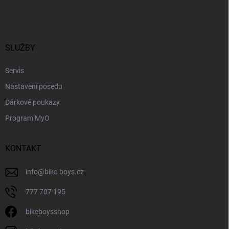
á
p
a
t
í
SLUŽBY
Servis
Nastavení posedu
Dárkové poukazy
Program MyO
KONTAKT
info
@
bike-boys.cz
777 707 195
bikeboysshop