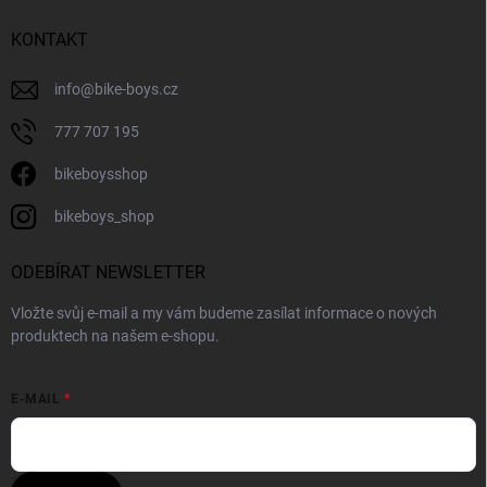
KONTAKT
info
@
bike-boys.cz
777 707 195
bikeboysshop
bikeboys_shop
ODEBÍRAT NEWSLETTER
Vložte svůj e-mail a my vám budeme zasílat informace o nových
produktech na našem e-shopu.
E-MAIL