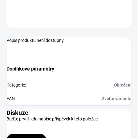
špičkou. Vhodné na běžky i jiné outdoorové aktivity.
ZEPTAT SE
HLÍDAT
Popis produktu není dostupný
Doplňkové parametry
Kategorie
:
Oblečení
EAN
:
Zvolte variantu
Diskuze
Buďte první, kdo napíše příspěvek k této položce.