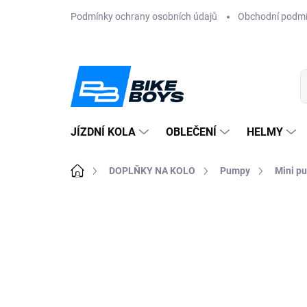
Přejít
Podmínky ochrany osobních údajů
Obchodní podm
na
obsah
JÍZDNÍ KOLA
OBLEČENÍ
HELMY
Domů
DOPLŇKY NA KOLO
Pumpy
Mini p
ZNAČKA:
TOPEAK