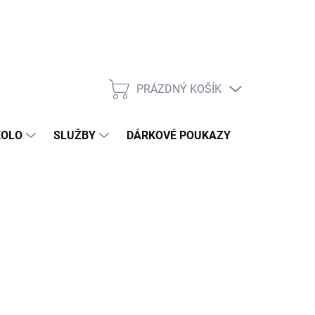
PRÁZDNÝ KOŠÍK
NÁKUPNÍ
KOŠÍK
KOLO
SLUŽBY
DÁRKOVÉ POUKAZY
KONTAKT