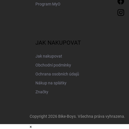
Program MyO
JAK NAKUPOVAT
Jak nakupovat
Obchodní podmínky
Ochrana osobních údajů
Nákup na splátky
Značky
Copyright 2026
Bike-Boys
. Všechna práva vyhrazena.
×