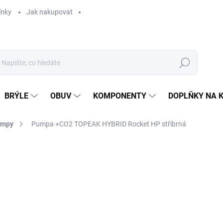
ínky
Jak nakupovat
Hledat
BRÝLE
OBUV
KOMPONENTY
DOPLŇKY NA 
umpy
Pumpa +CO2 TOPEAK HYBRID Rocket HP stříbrná
1 590 Kč
Měrná
SKLADEM
cena: