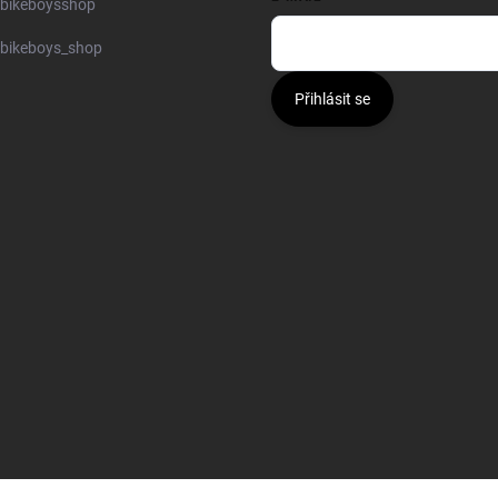
bikeboysshop
bikeboys_shop
Přihlásit se