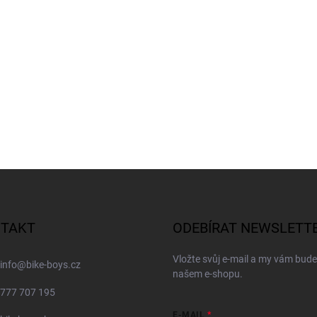
TAKT
ODEBÍRAT NEWSLETT
Vložte svůj e-mail a my vám bud
info
@
bike-boys.cz
našem e-shopu.
777 707 195
E-MAIL