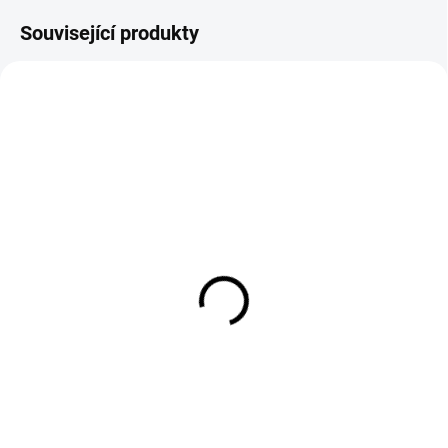
Související produkty
ARDISCFALCON-XDR
121248/SRA/33
SKLADEM
SKLADEM
Disk FFWD FALCON DB
Silniční karbonová kola
RYOT V2, FFWD N/GAGE
54 990 Kč
2:1, plášť
Pro triatlonisty a časovkáře jsou
37 490 Kč
při výběru disku důležité zejména
dvě věci: disk musí být rychlý a
"RYOT - THE RIOT AMONG ALL-
lehký.V obou těchto aspektech je
ROUND WHEELS!"Špičkový
nový disk...
allround model v nabídce FFWD
používá i ve své druhé generaci
ráfek s technologií LAW TECH,