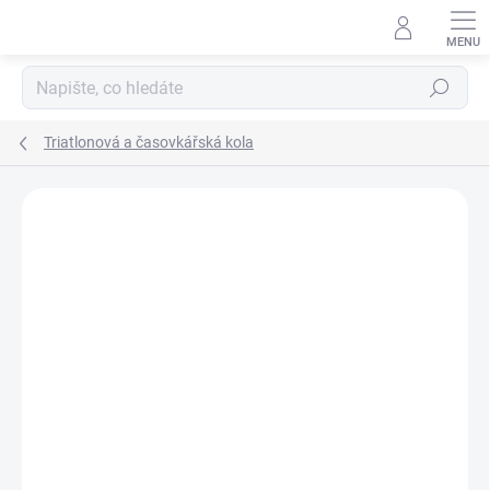
Přejít
na
obsah
Hledat
Triatlonová a časovkářská kola
ZNAČKA:
GIANT