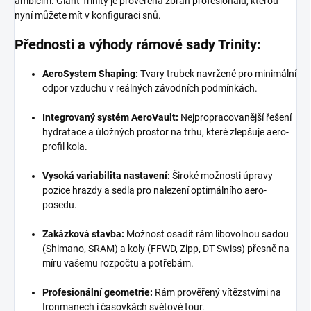
ambicím. Giant Trinity je prověřená zbraň profesionálů, kterou
nyní můžete mít v konfiguraci snů.
Přednosti a výhody rámové sady Trinity:
AeroSystem Shaping:
Tvary trubek navržené pro minimální
odpor vzduchu v reálných závodních podmínkách.
Integrovaný systém AeroVault:
Nejpropracovanější řešení
hydratace a úložných prostor na trhu, které zlepšuje aero-
profil kola.
Vysoká variabilita nastavení:
Široké možnosti úpravy
pozice hrazdy a sedla pro nalezení optimálního aero-
posedu.
Zakázková stavba:
Možnost osadit rám libovolnou sadou
(Shimano, SRAM) a koly (FFWD, Zipp, DT Swiss) přesně na
míru vašemu rozpočtu a potřebám.
Profesionální geometrie:
Rám prověřený vítězstvími na
Ironmanech i časovkách světové tour.