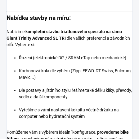
Nabídka stavby na míru:
Nabízíme
kompletní stavbu triatlonového speciálu na rámu
Giant Trinity Advanced SL TRI
dle vašich preferencí a závodních
cílů. Vyberte si:
Řazení (elektronické Di2 / SRAM eTap nebo mechanické)
Karbonová kola dle výběru (Zipp, FFWD, DT Swiss, Fulcrum,
Mavic...)
Dle postavy a jízdního stylu řešíme také délku kliky, převody,
sedlo a další komponenty
Vyřešíme s vámi nastavení kokpitu včetně držáku na
computer nebo hydratační systém
Pomůžeme vám s výběrem ideální konfigurace,
provedeme
bike
fitting
, a postavíme vám stroj přesně na míru – připravený na