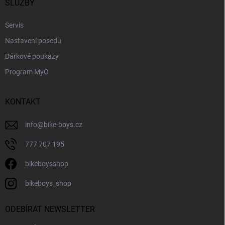
í
SLUŽBY
Servis
Nastavení posedu
Dárkové poukazy
Program MyO
KONTAKT
info
@
bike-boys.cz
777 707 195
bikeboysshop
bikeboys_shop
ODEBÍRAT NEWSLETTER