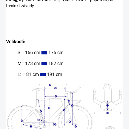
trénink i závody.
Velikosti:
S:
166 cm
176 cm
M:
173 cm
182 cm
L:
181 cm
191 cm