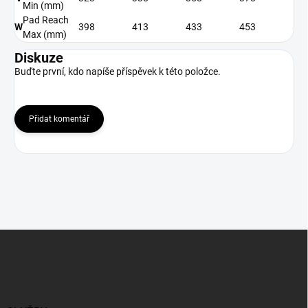
Min
(mm)
Pad Reach
W
398
413
433
453
Max
(mm)
Diskuze
Buďte první, kdo napíše příspěvek k této položce.
Přidat komentář
Z
á
p
a
t