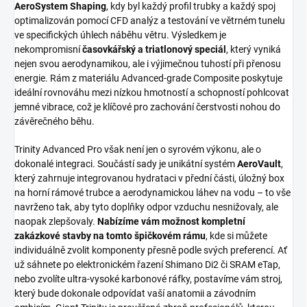
AeroSystem Shaping
, kdy byl každý profil trubky a každý spoj
optimalizován pomocí CFD analýz a testování ve větrném tunelu
ve specifických úhlech náběhu větru. Výsledkem je
nekompromisní
časovkářský a triatlonový speciál
, který vyniká
nejen svou aerodynamikou, ale i výjimečnou tuhostí při přenosu
energie. Rám z materiálu Advanced-grade Composite poskytuje
ideální rovnováhu mezi nízkou hmotností a schopností pohlcovat
jemné vibrace, což je klíčové pro zachování čerstvosti nohou do
závěrečného běhu.
Trinity Advanced Pro však není jen o syrovém výkonu, ale o
dokonalé integraci. Součástí sady je unikátní systém
AeroVault
,
který zahrnuje integrovanou hydrataci v přední části, úložný box
na horní rámové trubce a aerodynamickou láhev na vodu – to vše
navrženo tak, aby tyto doplňky odpor vzduchu nesnižovaly, ale
naopak zlepšovaly.
Nabízíme vám možnost kompletní
zakázkové stavby na tomto špičkovém rámu
, kde si můžete
individuálně zvolit komponenty přesně podle svých preferencí. Ať
už sáhnete po elektronickém řazení Shimano Di2 či SRAM eTap,
nebo zvolíte ultra-vysoké karbonové ráfky, postavíme vám stroj,
který bude dokonale odpovídat vaší anatomii a závodním