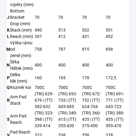
vzpěry
(mm)
Bottom
J
Bracket
70
70
70
70
Drop
(mm)
K
Stack
(mm)
490
513
532
551
L
Reach
(mm)
397
412
431
452
Výška rámu
M
od
758
787
815
838
země
(mm)
Šířka
N
400
400
400
400
řídítek
(mm)
Délka
P
160
165
170
172,5
klik
(mm)
Q
Rozměr kol
700C
700C
700C
700C
(TRI) 629-
(TRI) 653-
(TRI) 672-
(TRI) 691-
Arm Pad
R
679 | (TT)
733 | (TT)
752 | (TT)
771 | (TT)
Stack
582-632
605-685
624-704
643-723
(TRI) 323-
(TRI) 340-
(TRI) 360-
(TRI) 380-
Arm Pad
S
398 | (TT)
415 | (TT)
435 | (TT)
455 | (TT)
Reach
339-414
355-430
375-450
395-470
Pad Reach
V
323
338
358
378